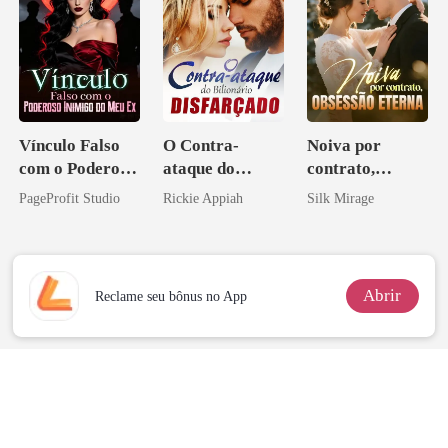
Vínculo Falso
O Contra-
Noiva por
com o Poderoso
ataque do
contrato,
Inimigo do Meu
Bilionário
obsessão eterna
PageProfit Studio
Rickie Appiah
Silk Mirage
Ex
Disfarçado
Abrir
Reclame seu bônus no App