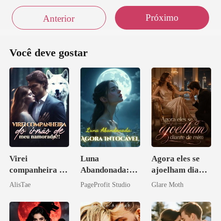
Próximo
Anterior
Você deve gostar
Virei
Luna
Agora eles se
companheira do
Abandonada:
ajoelham diante
irmão de meu
Agora Intocável
de mim
AlisTae
PageProfit Studio
Glare Moth
namorado?!