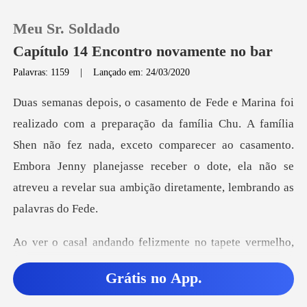
Meu Sr. Soldado
Capítulo 14 Encontro novamente no bar
Palavras: 1159
|
Lançado em: 24/03/2020
0
u. A família
Loja
Shen não fez nada, exceto comparecer ao casamento.
Embora Jenny planejasse recebe
Histórico
Sair
o felizmente no tapet
Baixar App
Grátis no App.