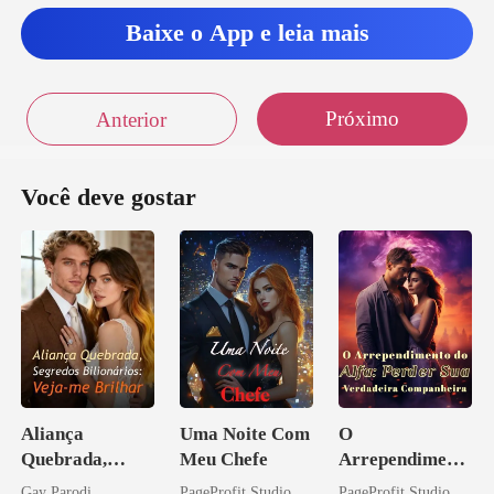
Baixe o App e leia mais
Próximo
Anterior
Você deve gostar
Aliança
Uma Noite Com
O
Quebrada,
Meu Chefe
Arrependiment
Segredos
o do Alfa:
Gay Parodi
PageProfit Studio
PageProfit Studio