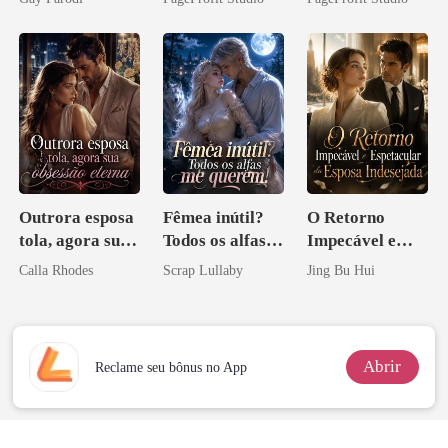
Bilionários:
Perder Sua
Veja-me Brilhar
Verdadeira
Companheira
Outrora esposa
Fêmea inútil?
O Retorno
tola, agora sua
Todos os alfas
Impecável e
obsessão eterna
me querem!
Espetacular da
Calla Rhodes
Scrap Lullaby
Jing Bu Hui
Esposa
Indesejada
Abrir
Reclame seu bônus no App