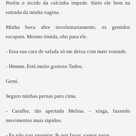
Porém o tecido
amente, os gemidos
escapam.
safada só me deix
á muito gos
e
has pernas
Melina. - xinga, fazendo
entar. P- por fa