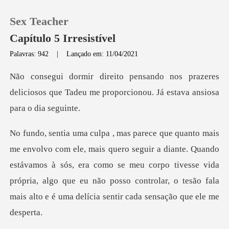
Sex Teacher
Capítulo 5 Irresistível
Palavras: 942
|
Lançado em: 11/04/2021
0
razeres
deliciosos que Tadeu me proporcion
Loja
Histórico
diante. Quando
Sair
estávamos à sós, era como se meu corpo tivesse vida
própria, algo que eu não po
Baixar App