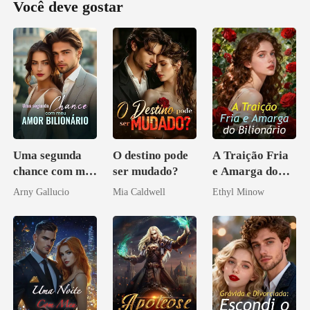
Você deve gostar
Uma segunda
O destino pode
A Traição Fria
chance com meu
ser mudado?
e Amarga do
amor bilionário
Bilionário
Arny Gallucio
Mia Caldwell
Ethyl Minow