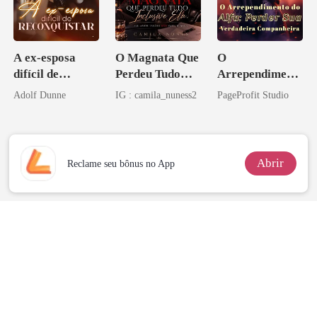
A ex-esposa
O Magnata Que
O
difícil de
Perdeu Tudo
Arrependiment
reconquistar
Inclusive Ela
o do Alfa:
Adolf Dunne
IG : camila_nuness2
PageProfit Studio
Perder Sua
Verdadeira
Companheira
Abrir
Reclame seu bônus no App