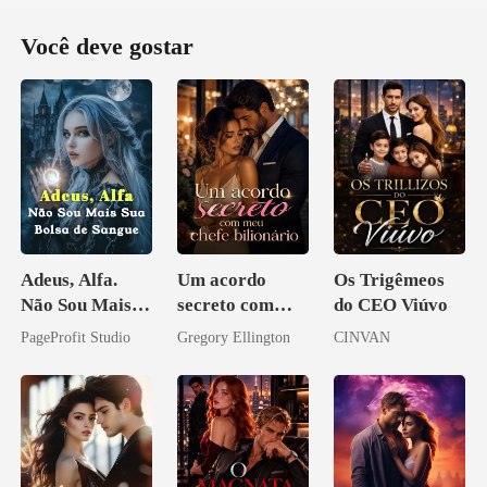
Você deve gostar
Adeus, Alfa.
Um acordo
Os Trigêmeos
Não Sou Mais
secreto com
do CEO Viúvo
Sua Bolsa de
meu chefe
PageProfit Studio
Gregory Ellington
CINVAN
Sangue
bilionário