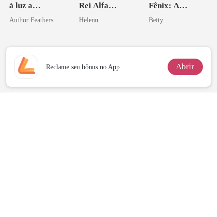
à luz a
Rei Alfa
Fênix: A
Sextuplos ao
Amaldiçoado
Vingança da
Author Feathers
Helenn
Betty
CEO
Herdeira
Marcada
Abrir
Reclame seu bônus no App