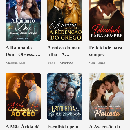
A Rainha do
A noiva do meu
Felicidade para
Don - Obsessão,
filho - A
sempre
Paixão e Sangue
Redenção do
Melissa Mel
Yana _ Shadow
Sea Tease
grego
A Mãe Árida dá
Escolhida pelo
A Ascensão da