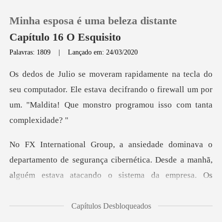
Minha esposa é uma beleza distante
Capítulo 16 O Esquisito
Palavras: 1809
|
Lançado em: 24/03/2020
0
omputador. Ele estava decifrando o firewall um por
Loja
um. "Ma
Histórico
Sair
mento de segurança cibernética. Desde a manhã,
alguém est
Baixar App
Capítulos Desbloqueados