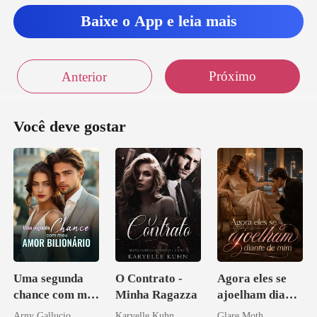
Baixe o App e leia mais
Próximo
Anterior
Você deve gostar
Uma segunda
O Contrato -
Agora eles se
chance com meu
Minha Ragazza
ajoelham diante
amor bilionário
de mim
Arny Gallucio
Karyelle Kuhn
Glare Moth