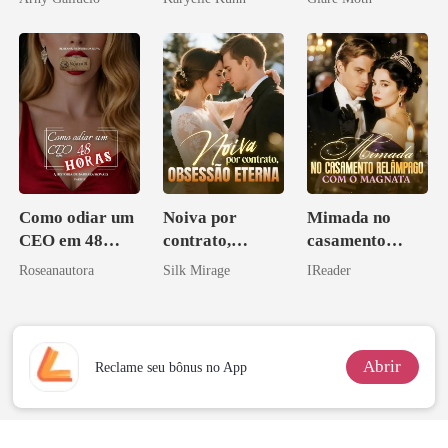
Como odiar um
Noiva por
Mimada no
CEO em 48
contrato,
casamento
horas
obsessão eterna
relâmpago com
Roseanautora
Silk Mirage
IReader
o magnata
Abrir
Reclame seu bônus no App