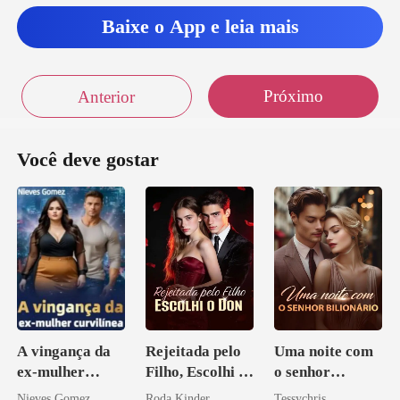
Baixe o App e leia mais
Próximo
Anterior
Você deve gostar
A vingança da
Rejeitada pelo
Uma noite com
ex-mulher
Filho, Escolhi o
o senhor
curvilínea
Don
Bilionário
Nieves Gomez
Roda Kinder
Tessychris