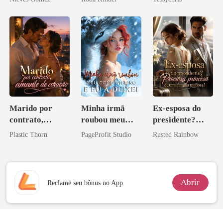
Marido por
Minha irmã
Ex-esposa do
contrato,
roubou meu
presidente?
amante de
companheiro e
Preciosa
Plastic Thorn
PageProfit Studio
Rusted Rainbow
coração
eu a deixei
princesa de uma
família
mafiosa!
Abrir
Reclame seu bônus no App