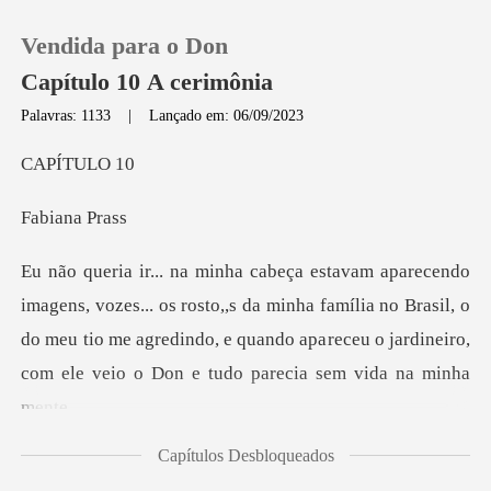
Vendida para o Don
Capítulo 10 A cerimônia
Palavras: 1133
|
Lançado em: 06/09/2023
0
ÍTU
abian
Loja
Histórico
rosto,,s da minha família no Brasil, o
do meu tio me agredindo, e quando apa
Sair
Baixar App
Capítulos Desbloqueados
me tirou dos meus pensament