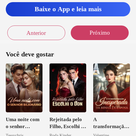
Baixe o App e leia mais
-
Próximo
Anterior
Você deve gostar
Uma noite com
Rejeitada pelo
A
o senhor
Filho, Escolhi o
transformação
Bilionário
Don
inesperada da
Tessychris
Roda Kinder
Valentine