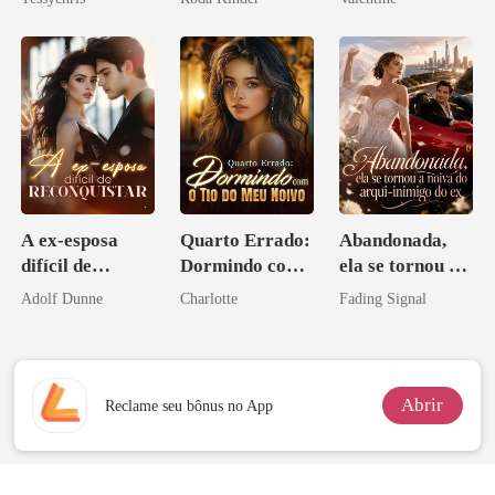
minha ex-
esposa
A ex-esposa
Quarto Errado:
Abandonada,
difícil de
Dormindo com
ela se tornou a
reconquistar
o Tio do Meu
noiva do arqui-
Adolf Dunne
Charlotte
Fading Signal
Noivo
inimigo do ex
Abrir
Reclame seu bônus no App