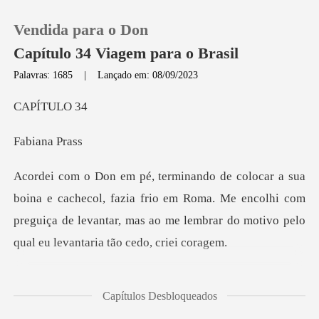
Vendida para o Don
Capítulo 34 Viagem para o Brasil
Palavras: 1685
|
Lançado em: 08/09/2023
0
ÍTU
biana
Loja
Histórico
col, fazia frio em Roma. Me encolhi com
preguiça de levantar, mas ao
Sair
Baixar App
dia, r
Capítulos Desbloqueados
closet procurando uma rou