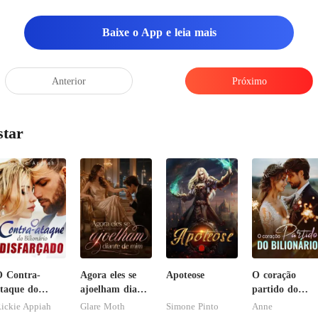
Baixe o App e leia mais
Anterior
Próximo
star
 Contra-
Agora eles se
Apoteose
O coração
taque do
ajoelham diante
partido do
ilionário
de mim
bilionário
ickie Appiah
Glare Moth
Simone Pinto
Anne
isfarçado