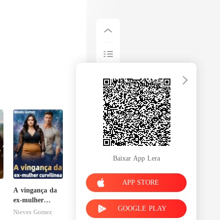
Baixar App Lera
APP STORE
A vingança da
ex-mulher
GOOGLE PLAY
curvilínea
Nieves Gomez