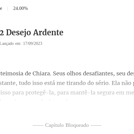
e
|
24.00%
12 Desejo Ardente
Lançado em: 17/09/2023
tante, tudo isso está me tirando do sério. Ela não
 isso para
desafio, Chiar
—— Capítulo Bloqueado ——
meu don