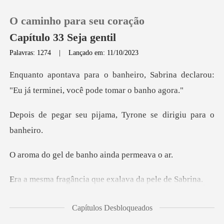
O caminho para seu coração
Capítulo 33 Seja gentil
Palavras: 1274
|
Lançado em: 11/10/2023
0
, Sabrina declarou:
"Eu já termin
Loja
ijama, Tyrone se diri
Histórico
de banho ainda
Sair
cia que exalava da
Baixar App
todos os seus sentidos,
Capítulos Desbloqueados