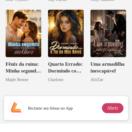
Bilionários:
Veja-me Brilhar
Fênix da ruína:
Quarto Errado:
Uma armadilha
Minha segunda
Dormindo com
inescapável
vida e um
o Tio do Meu
Maple Breeze
Charlotte
AlisTae
homem melhor
Noivo
Abrir
Reclame seu bônus no App