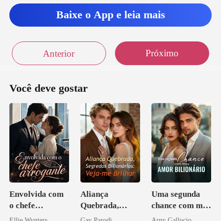
Baixe o App e leia mais
Próximo
Anterior
Você deve gostar
Envolvida com
Aliança
Uma segunda
o chefe
Quebrada,
chance com meu
arrogante
Segredos
amor bilionário
Ellie Wynters
Gay Parodi
Arny Gallucio