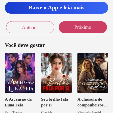
Baixe o App e leia mais
Próximo
Anterior
Você deve gostar
A Ascensão da
Seu brilho fala
A cláusula de
Luna Feia
por si
companheiros
do professor
Syra Tucker
Cherish
Kimberly Ingrid