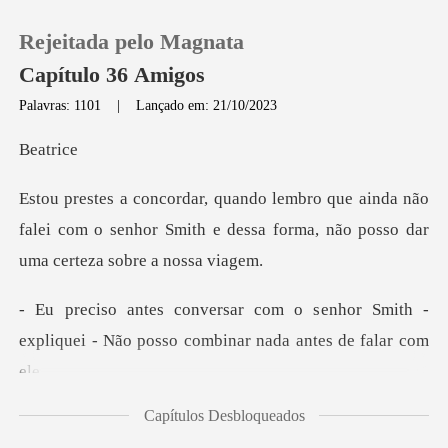
Rejeitada pelo Magnata
Capítulo 36 Amigos
Palavras: 1101
|
Lançado em: 21/10/2023
0
at
nda não
Loja
falei com o senhor Smith e dessa forma,
Histórico
enhor Smith -
Sair
expliquei - Não posso
Baixar App
Capítulos Desbloqueados
e maneira instantânea,