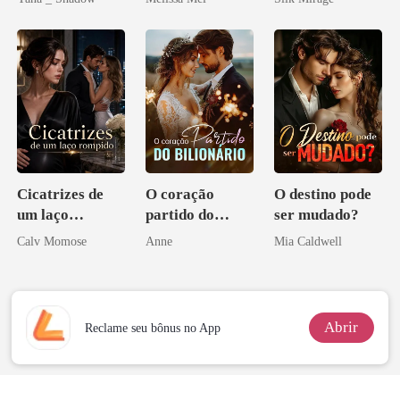
Don
Cicatrizes de
O coração
O destino pode
um laço
partido do
ser mudado?
rompido
bilionário
Calv Momose
Anne
Mia Caldwell
Abrir
Reclame seu bônus no App