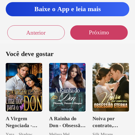
mas e
Baixe o App e leia mais
Próximo
Anterior
Você deve gostar
A Virgem
A Rainha do
Noiva por
Negociada -
Don - Obsessão,
contrato,
Uma flor para o
Paixão e Sangue
obsessão eterna
Yana _ Shadow
Melissa Mel
Silk Mirage