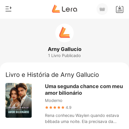
0
Início
Loja
Gênero
Arny Gallucio
1 Livro Publicado
Moderno
Histórico
Lobisomem
Livro e História de Arny Gallucio
Sair
Contos
Uma segunda chance com meu
Romance
amor bilionário
Baixar App
Moderno
Bilionários
4.9
Ranking
Rena conheceu Waylen quando estava
bêbada uma noite. Ela precisava da
ajuda dele, enquanto ele se sentia