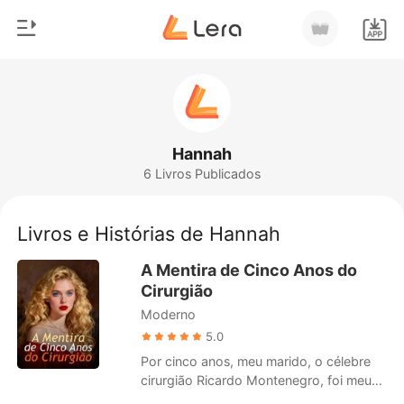
0
Início
Loja
Gênero
Hannah
6 Livros Publicados
Moderno
Histórico
Lobisomem
Livros e Histórias de Hannah
Sair
Contos
A Mentira de Cinco Anos do
Romance
Cirurgião
Baixar App
Moderno
Bilionários
5.0
Ranking
Por cinco anos, meu marido, o célebre
cirurgião Ricardo Montenegro, foi meu
herói, meu cuidador devotado durante