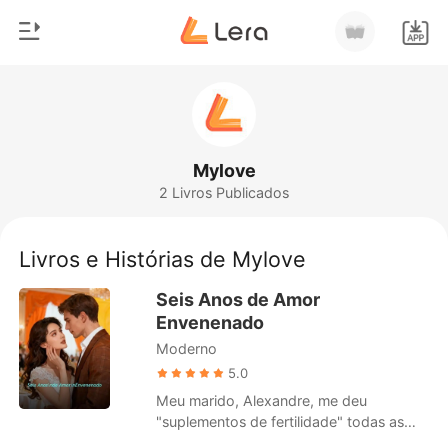
0
Início
Loja
Gênero
Mylove
2 Livros Publicados
Moderno
Histórico
Lobisomem
Livros e Histórias de Mylove
Sair
Contos
Seis Anos de Amor
Romance
Envenenado
Baixar App
Moderno
Bilionários
5.0
Ranking
Meu marido, Alexandre, me deu
"suplementos de fertilidade" todas as
manhãs durante seis anos. Eu bebi cada