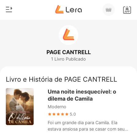
0
Início
Loja
Gênero
PAGE CANTRELL
1 Livro Publicado
Moderno
Histórico
Lobisomem
Livro e História de PAGE CANTRELL
Sair
Contos
Uma noite inesquecível: o
Romance
dilema de Camila
Baixar App
Moderno
Bilionários
5.0
Ranking
Foi um grande dia para Camila. Ela
estava ansiosa para se casar com seu
belo marido. Infelizmente, ele não