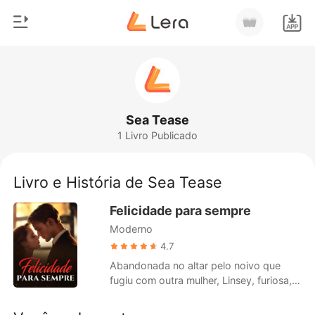
0
Início
Loja
Gênero
Sea Tease
1 Livro Publicado
Moderno
Histórico
Lobisomem
Livro e História de Sea Tease
Sair
Contos
Felicidade para sempre
Romance
Moderno
Baixar App
Bilionários
4.7
Abandonada no altar pelo noivo que
Ranking
fugiu com outra mulher, Linsey, furiosa,
agarrou o braço de um estranho e
sugeriu: "Vamos nos casar!" Ela agiu por