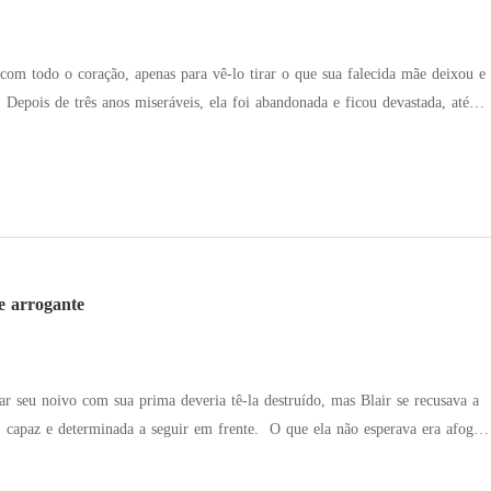
om todo o coração, apenas para vê-lo tirar o que sua falecida mãe deixou e
 até
 dia traiu, a resgatou do desespero. Vendo que Kristopher agora
eira de rodas, Dayna ofereceu: ela curaria as pernas dele se ele ajudasse a
es dela - médica, hacker, pianista - e seu coração entorpecido se agitou. De
receu. "Dayna, você foi minha esposa! Como pode se casar com outro
"
e arrogante
rar seu noivo com sua prima deveria tê-la destruído, mas Blair se recusava a
erminada a seguir em frente. O que ela não esperava era afogar
que do seu chefe, Roman... ou acordar enredada no caos que era seu chefe
 que deveria ser. No entanto, à luz