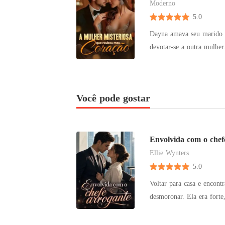
Moderno
5.0
Dayna amava seu marido c
devotar-se a outra mulher. Depois de três anos miseráveis, ela foi abandonada e ficou devastada,
que Kristopher, o homem que ela um
estava cofinado a uma cad
destruir seu ex. Kristopher soltou um sorriso sarcástico, mas concordou. Com o passar do tempo, ele
Você pode gostar
descobriu outras identidad
repente, o ex-marido apa
homem? Volte para mim!
Envolvida com o chef
Ellie Wynters
5.0
Voltar para casa e encont
desmoronar. Ela era forte, capaz e det
suas mágoas em muito uís
implacável e perigosamente encantador. Uma noite - era só isso