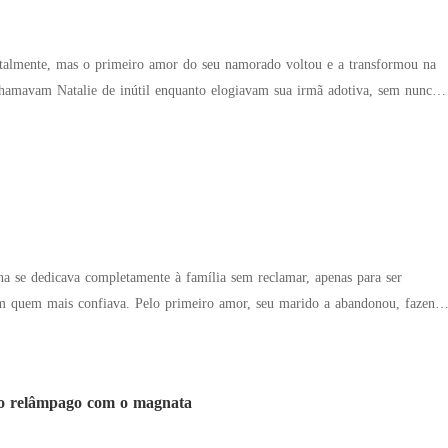
ntalmente, mas o primeiro amor do seu namorado voltou e a transformou na
a por trás da ascensão da sua família. A fama de estilista, os
icas de sucesso e a carreira de ídolo existiam por causa dela! Mesmo assim,
óprio, eles a traíram e a forçaram a se casar com um homem em coma.
arrependimento chegou tarde demais. O ex implorou por perdão:
e perdoar pelo bem do nosso filho?" Um homem poderoso abraçou Natalie.
a a ver com você."
ina se dedicava completamente à família sem reclamar, apenas para ser
primeiro amor, seu marido a abandonou, fazendo
endeu. "Querida, me
o relâmpago com o magnata
das, tirem esse homem daqui!"