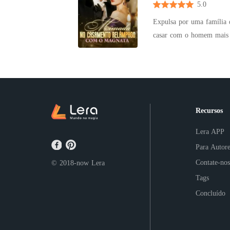
5.0
Expulsa por uma família d
casar com o homem mais poderoso da cidade. Eles pres
pois ele havia dito: "O a
casamento, ele se recusou
de amor, os rumores se 
especialista genial em t
Quando uma renomada marc
Recursos
"Por que ela se parecia t
Lera APP
Para Autore
Contate-nos
© 2018-now
Lera
Tags
Concluído