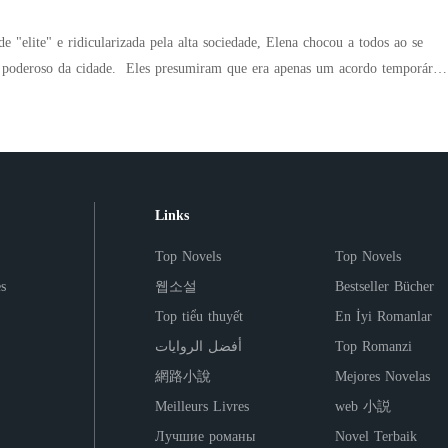
e "elite" e ridicularizada pela alta sociedade, Elena chocou a todos ao se
umiram que era apenas um acordo temporário,
cordo é por dois anos. Depois disso, terminamos." No entanto, após o
 a deixá-la partir. "Elena, você não pode me deixar." Enquanto ele a enchia
desfaziam um a um. Uma pintora renomada, uma hacker brilhante e uma
ecnologia — as verdadeiras identidades de Elena deixaram o mundo em choque.
a de luxo publicou a foto de sua herdeira perdida, todos se perguntaram:
Links
anto com Elena?"
Top Novels
Top Novels
s
웹소설
Bestseller Bücher
Top tiểu thuyết
En İyi Romanlar
أفضل الروايات
Top Romanzi
網路小說
Mejores Novelas
Meilleurs Livres
web 小説
Лучшие романы
Novel Terbaik