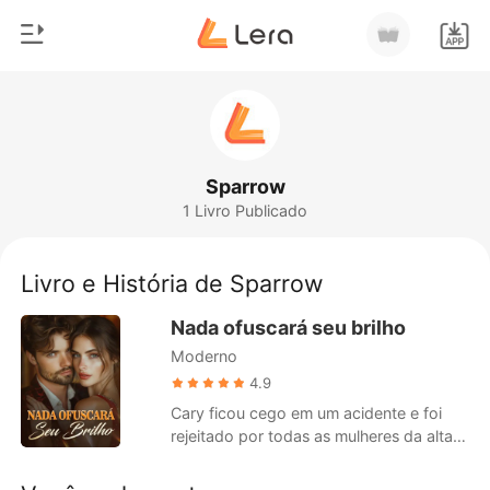
0
Início
Loja
Gênero
Sparrow
1 Livro Publicado
Moderno
Histórico
Lobisomem
Livro e História de Sparrow
Sair
Contos
Nada ofuscará seu brilho
Romance
Moderno
Baixar App
Bilionários
4.9
Cary ficou cego em um acidente e foi
Ranking
rejeitado por todas as mulheres da alta
sociedade, exceto Evelina, que se casou
com ele sem hesitar. Três anos depois,