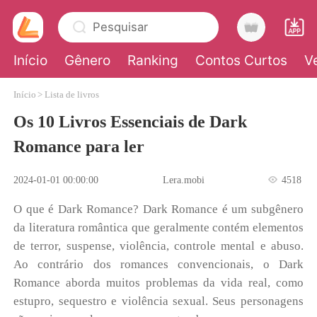
Pesquisar
Início
Gênero
Ranking
Contos Curtos
V
Início
>
Lista de livros
0
Os 10 Livros Essenciais de Dark
Romance para ler
Loja
2024-01-01 00:00:00
Lera.mobi
4518
Histórico
O que é Dark Romance? Dark Romance é um subgênero
da literatura romântica que geralmente contém elementos
Sair
de terror, suspense, violência, controle mental e abuso.
Ao contrário dos romances convencionais, o Dark
Baixar App
Romance aborda muitos problemas da vida real, como
estupro, sequestro e violência sexual. Seus personagens