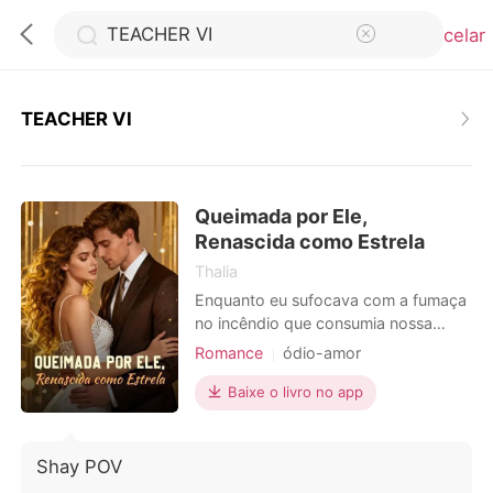
Cancelar
TEACHER VI
0
Queimada por Ele,
Loja
Renascida como Estrela
Thalia
Histórico
Enquanto eu sufocava com a fumaça
no incêndio que consumia nossa
cobertura em Nova York, meu marido
Romance
ódio-amor
Sair
estava ao vivo na TV nacional. Não
Celebridades
Flashback
para pedir socorro, mas protegendo
Baixe o livro no app
Crescimento pessoal
Flashback
sua "melhor amiga", Serena, dos
Baixar App
flashes dos paparazzi em Los
Angeles. Na ambulância, com a pele
Shay POV
queimada e pulmões ardendo, vi