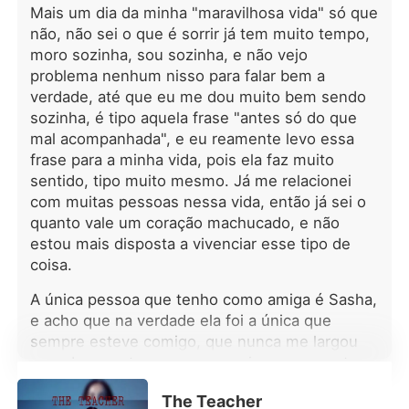
Mais um dia da minha "maravilhosa vida" só que
Juliano abraçando-a na tela do
monitor. O paramédico ligou para ele:
não, não sei o que é sorrir já tem muito tempo,
caixa postal. Quando finalmente
moro sozinha, sou sozinha, e não vejo
consegui falar com ele, Juliano
problema nenhum nisso para falar bem a
mentiu. Disse que estava em uma
verdade, até que eu me dou muito bem sendo
reunião, mas ouvi a voz de Serena ao
sozinha, é tipo aquela frase "antes só do que
fundo reclamando do chuveiro do
mal acompanhada", e eu reamente levo essa
hotel. Ele me chamou de
frase para a minha vida, pois ela faz muito
"descuidada" e disse para eu não ser
sentido, tipo muito mesmo. Já me relacionei
dramática sobre o fogo que quase
com muitas pessoas nessa vida, então já sei o
me matou. Ele acha que sou apenas
quanto vale um coração machucado, e não
uma esposa troféu inútil, uma órfã
estou mais disposta a vivenciar esse tipo de
falida que deveria ser grata por cada
centavo que ele gasta comigo. Ele
coisa.
acredita que tem o controle total
A única pessoa que tenho como amiga é Sasha,
porque assinei um acordo pré-
e acho que na verdade ela foi a única que
nupcial que me deixaria sem nada. O
que Juliano não sabe é que, durante
sempre esteve comigo, que nunca me largou
três anos, usei meu silêncio para
quando eu estava nos meus piores momentos,
construir um império. Eu sou "O
e são de pessoas assim que realmente
Arquiteto", a roteirista fantasma mais
The Teacher
precisamos, ela sempre estava por perto, o que