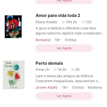
Ler Agora
Amor para vida toda 2
Eliane Amado
104.2k
120
A gora a história e diferente Luna teve
alguns namoros rápidos mais complicados
e Bryan um rapaz com seus traumas que
Romance
18+
Erótica
não se apegar a ninguém com medo do
abandono. São amigos desde crianças em
Ler Agora
quase tudo as descobertas são juntos
essas história promete mais picante e
Perto demais
dramática . Agora o temp
Anne Lih
14.5k
36
Liam e Alana são amigos de infância.
Cresceram inseparáveis, descobriram o
mundo juntos e hoje são namorados. Um
Jovem Adulto
18+
Erótica
Moderno
casal perfeito, sem segredos e que quase
Amor de infancia
nunca briga. Estão dando um novo passo
Ler Agora
Amor a primeira vista
Amigos sexuais
indo morar juntos em uma república para
Casal
Corajosos
Charmoso
cursar faculdade. Eles não estarão