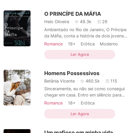
em seus pensamentos, afinal casamento
ou qualquer tipo de relacionamento serio
O PRINCÍPE DA MÁFIA
não estava em seu
Helo Oliveira
49.3k
26
Ambientado no Rio de Janeiro, O Príncipe
da Máfia, conta a história de dois jovens
de mundos opostos, ele o Herdeiro de
Romance
18+
Erótica
Moderno
duas poderosas Máfias, ela a obsessão do
Amor a primeira vista
Máfia
dono do morro. Miguel Armed, herdeiro de
Ler Agora
Dominante
Narrativa multilinear
duas famílias poderosas, o Príncipe da
máfia, um homem frio, arrogante, ciente de
Homens Possessivos
seu charme, bele
Betânia Vicente
460.5k
115
Sinceramente, eu não sei como consegui
chegar em casa. Entro em silêncio para
não acordar a minha irmã, e acabo
Romance
18+
Erótica
gemendo quando sem querer esbarro no
Amigos sexuais
Arrogante
corrimão e tranco os dentes para não
Ler Agora
gritar, soltando apenas um pequeno
gemido de dor. Vou subindo as escadas,
Um mafioso em minha vida.
ou melhor, vou rastejando, e enfim cons