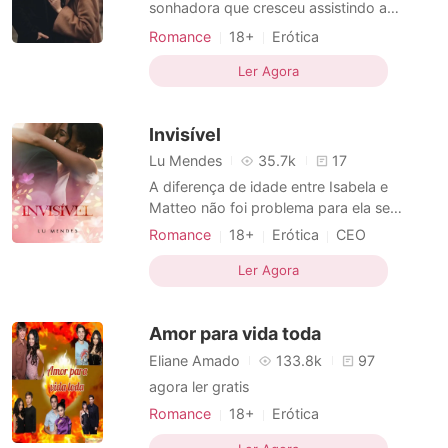
Contos Curtos
sonhadora que cresceu assistindo a
concursos de beleza na TV, então ela
Romance
18+
Erótica
decidiu que este seria também o seu
mundo. Entretanto, quando ela chega a
Ler Agora
uma das melhores agências de sua cidade,
descobre que ser modelo é mais do que
Invisível
ser bonita, ter um rosto perfeito, sab
Lu Mendes
35.7k
17
A diferença de idade entre Isabela e
Matteo não foi problema para ela se
apaixonar. Muito menos a diferença racial.
Romance
18+
Erótica
CEO
Matteo é agora o único dono da fazenda
Azarada
Charmoso
de gado em Belo Vale, MG. Isabela está
Ler Agora
voltando depois de oito anos aquela
fazenda para se libertar da sua paixão
Amor para vida toda
unilateral de adolescente por M
Eliane Amado
133.8k
97
agora ler gratis
Romance
18+
Erótica
Amor a primeira vista
Flashback