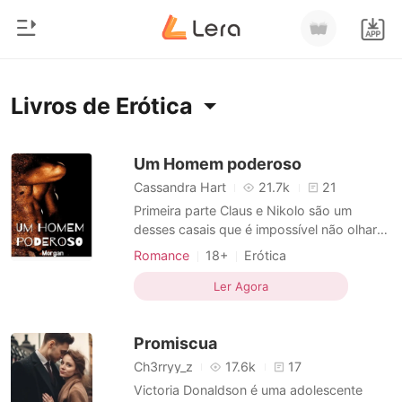
0
Início
Livros de Erótica
Loja
Gênero
Um Homem poderoso
Cassandra Hart
21.7k
21
Moderno
Histórico
Primeira parte Claus e Nikolo são um
Lobisomem
desses casais que é impossível não olhar
duas vezes, ambos são o epítome do sexo
Sair
Contos
Romance
18+
Erótica
e não há homens, ou mulheres, que não se
Romance
molhariam só de olhar para eles. Apesar de
Ler Agora
Baixar App
sentirem algo muito forte entre eles, ambos
Bilionários
decidiram que querem uma mulher para
Promiscua
partilhar a sua
Ranking
Ch3rryy_z
17.6k
17
Victoria Donaldson é uma adolescente