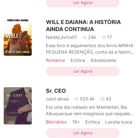
incríveis eles se aproximam cada vez mais,
Ler Agora
Casal
Corajosos
Dominante
até que ela descobre algo sobre ele e é
obrigada a fazer difíceis escolhas.
WILL E DAIANA: A HISTÓRIA
AINDA CONTINUA
Nanda_livros01
24k
17
Esse livro é seguimentos dos livros MINHA
PEQUENA REDENÇÃO, conta da a história
do Wiliam filho da Hellen e a Daiana, filha
Romance
Erótica
Adolescente
do Kaleb.
Amor a primeira vista
Ler Agora
Sr. CEO
carol silvaa
520.4k
43
Era uma dia nublado em Manhattan, Bia
Albuquerque nem imaginava que naquele
dia era o inicio de uma aventura que nunca
Bilionários
18+
Erótica
Luxúria louca
tinha se permitido vivenciar. D o outro lado
Amor a primeira vista
Casal
Gentil
da cidade Noah Chevalier estava perdido
Ler Agora
Dominante