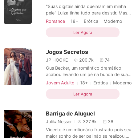
"Suas digitais ainda queimam em minha
pele" Luiza tinha tudo para desistir. Mas
reuniu toda a força que ainda tinha pra
Romance
18+
Erótica
Moderno
lutar. Com a mãe com câncer em
Primeiro amor
tratamento, um irmã problemática e uma
Ler Agora
Desenvolvimento dos personagens
casa pra manter, ela não vê outra escolha
CEO
Garçonete
Madura
Altruísta
a não ser se desdobrar em dois empregos:
Jogos Secretos
faxineira de uma universi
JP HOOKE
200.7k
74
Gus Becker, um romântico dramático,
acabou levando um pé na bunda de sua
namorada e, agora, o mocinho estava livre,
Jovem Adulto
18+
Erótica
Moderno
finalmente livre. Gus se viu sozinho, e
Desenvolvimento dos personagens
contou com a ajuda de seu amigo para ir
Ler Agora
Amor a primeira vista
Amigos sexuais
se divertir, e então, ele conheceu Ellen
CEO
Arrogante
Altruísta
Grace, uma dama de ferro difícil de se lidar,
Barriga de Aluguel
mas que estranham
Flashback
JulikaNesser
327.6k
36
Vicente é um milionário frustrado pois seu
maior sonho de ser pai não se realizou.