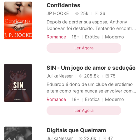
Confidentes
sozinhos. Terão que aprender a
JP HOOKE
25k
36
Depois de perder sua esposa, Anthony
Donovan foi destruído. Tentando encontrar
forças para seguir em frente, recorre ao
Romance
18+
Erótica
Moderno
álcool, escolha que o leva ao vício e,
Casamento após um curto namoro
posteriormente, à sua ruína. Seis anos
Ler Agora
Amor a primeira vista
Pai soltero
depois, já recuperado, Anthony se envolve
Prostituta
Azarada
Charmoso
romanticamente com sua terapeuta, Sarah
SIN - Um jogo de amor e sedução
Davis, que tenta de
Narrativa multilinear
JulikaNesser
205.8k
75
Eduardo é dono de um clube de erotismo
e tem como regra nunca se envolver com
nenhum visitante do local. Mas acaba
Romance
18+
Erótica
Moderno
perdendo a linha do raciocínio quando vê
Armadilha
Identidade oculta
os olhinhos inocentes de Jade adentrarem
Ler Agora
Criminosos
Máfia
Teimosa
o clube pela primeira vez.
Dominante
Digitais que Queimam
JulikaNesser
22.6k
47