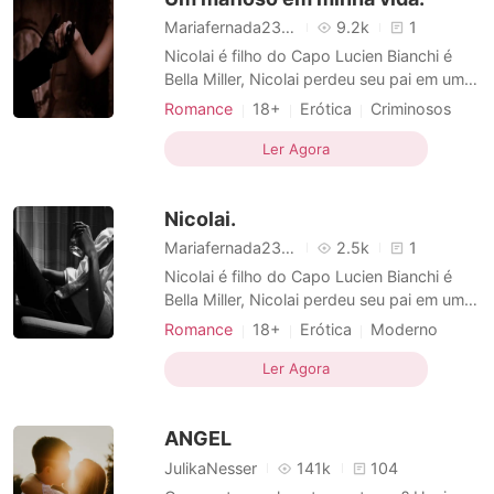
Mariafernada2326
9.2k
1
Nicolai é filho do Capo Lucien Bianchi é
Bella Miller, Nicolai perdeu seu pai em um
atentado um homem que já era quebrado
Romance
18+
Erótica
Criminosos
se quebrou ainda mais com a morte do
Máfia
homem que ele mais admirava.. Havia
Ler Agora
somente uma única pessoa que Nicolai
ainda era capaz de amar.. sua doce e
Nicolai.
amorosa mãe.. Bella.. uma pena
Mariafernada2326
2.5k
1
Nicolai é filho do Capo Lucien Bianchi é
Bella Miller, Nicolai perdeu seu pai em um
atentado um homem que já era quebrado
Romance
18+
Erótica
Moderno
se quebrou ainda mais com a morte do
Amor forçado
Obsessão
Criminosos
homem que ele mais admirava.. Havia
Ler Agora
Máfia
Arrogante
Dominante
somente uma única pessoa que Nicolai
Narrativa não-linear
ainda era capaz de amar.. sua doce e
ANGEL
amorosa mãe.. Bella.. uma pena
JulikaNesser
141k
104