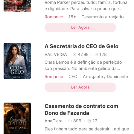
Roma Parker perdeu tudo: família, fortuna
e dignidade. Para salvar o pouco que
resta, aceita casar-se com Esteban
Romance
18+
Casamento arranjado
Hamilton, o implacável CEO que a encara
CEO
Encantadora
como se ela fosse apenas mais um
Ler Agora
Arrogante / Dominante
contrato. Ele exige perfeição pública: uma
Heroína incrível
esposa amorosa de comercial de
A Secretária do CEO de Gelo
margarina. Ela só quer sobreviver. Mas,
Casamento relâmpago
Amor frio
Romance
Moderno
VAL VEIGA
47.9k
128
Clara Lemos é a definição de perfeição
sob pressão. No ambiente gélido da
Satamini Enterprises, ela é a engrenagem
Romance
CEO
Arrogante / Dominante
mestre: eficiente, silenciosa e
Local de trabalho
absolutamente indispensável. Para o
Ler Agora
Romance no trabalho
Amor secreto
mundo corporativo, Clara é uma extensão
Amor frio
Romance
das vontades de seu chefe, uma mulher
Casamento de contrato com
que veste a sobriedade como uma
armadur
Dono de Fazenda
AnaClara
899
22
Eles tinham tudo para se destruir... até que