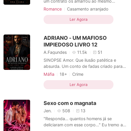
um contrato os amarrou ao mesmo
destino. Helena Albuquerque é a definição
Romance
Casamento arranjado
da bruta de coração mole. Criada na lida
Arrogante / Dominante
Urbano
da roça, ela sabe manejar o gado e
Ler Agora
Casamento arranjado
enfrentar qualquer peão, mas usa essa
Amor após de casamento
Vizinho
armadura para esconder as dores de um
ADRIANO - UM MAFIOSO
luto recente. Quando seu pai
Amor frio
IMPIEDOSO LIVRO 12
A.Fagundes
11.5k
51
SINOPSE Amor. Que ilusão patética e
absurda. Um conto de fadas criado para
os fracos, cegos demais para enxergar o
Máfia
18+
Crime
mundo como ele realmente é. O mundo é
Casamento arranjado
CEO
Máfia
um lugar corrompido, onde mentiras
Ler Agora
Paixão / Erótica
prosperam e todos escondem uma lâmina
Arrogante / Dominante
atrás de um sorriso. Não existem santos.
Sexo com o magnata
Apenas diferentes tons de
Luxúria/Erotismo
Dominante
Amor frio
Jen.
508
13
"Responda... quantos homens já se
deliciaram com esse corpo..." Eu tremo ao
sentir seus dedos deslizando pelo meu