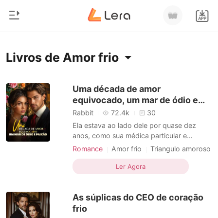
0
Início
Livros de Amor frio
Loja
Gênero
Uma década de amor
equivocado, um mar de ódio e
Moderno
Histórico
paixão
Rabbit
72.4k
30
Lobisomem
Ela estava ao lado dele por quase dez
Sair
anos, como sua médica particular e
Contos
companheira na cama. Quando ele se
Romance
Amor frio
Triangulo amoroso
Romance
machucava em conflitos, era ela quem
Flashback
Flashback
Amor frio
Baixar App
cuidava de suas feridas, e nos momentos
Ler Agora
Bilionários
de solidão e vazio, era ela quem lhe fazia
companhia. Ela acreditava que, se
Ranking
As súplicas do CEO de coração
dedicasse o suficiente, acabaria
frio