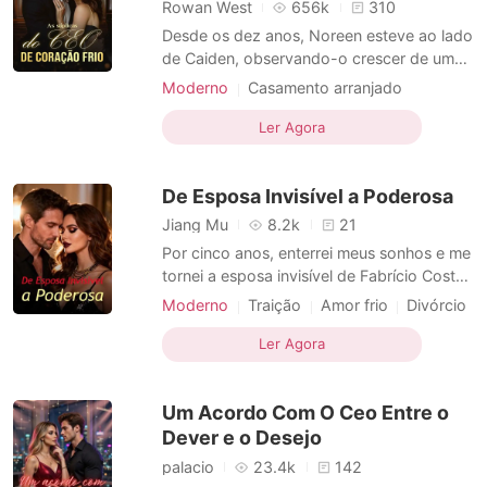
Contos Curtos
Rowan West
656k
310
Desde os dez anos, Noreen esteve ao lado
de Caiden, observando-o crescer de um
jovem rapaz a um respeitado CEO. No
Moderno
Casamento arranjado
entanto, durante os dois anos de
Família complicada
Amor frio
casamento, ele raramente voltava para
Ler Agora
Casamento arranjado
Amor frio
casa. Na alta sociedade, corria o boato de
que ele não suportava ficar com Noreen.
De Esposa Invisível a Poderosa
Até mesmo a amante dele z
Jiang Mu
8.2k
21
Por cinco anos, enterrei meus sonhos e me
tornei a esposa invisível de Fabrício Costa,
suportando sua frieza apenas para custear
Moderno
Traição
Amor frio
Divórcio
o tratamento da minha avó. Mas quando
Divórcio
Amor frio
América, o grande amor do passado dele,
Ler Agora
retornou, fui brutalmente substituída
dentro da minha própria casa. O golpe final
Um Acordo Com O Ceo Entre o
não foi v
Dever e o Desejo
palacio
23.4k
142