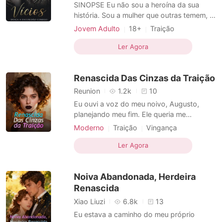
Contos Curtos
SINOPSE Eu não sou a heroína da sua
história. Sou a mulher que outras temem, a
que toma o que quer e não pede
Jovem Adulto
18+
Traição
desculpas. Tudo que me tiraram, eu peguei
Escravos sexuais
Paixão / Erótica
de volta e agora eu me alimento do poder
Ler Agora
Arrogante / Dominante
como única forma de sobrevivência. Não
Luxúria/Erotismo
Menina má
espere doçura, redenção ou finais felizes.
Renascida Das Cinzas da Traição
O que você vai enco
Dominante
Mudança de personalidade
Reunion
1.2k
10
Tema-Erótica
Eu ouvi a voz do meu noivo, Augusto,
planejando meu fim. Ele queria me
desfigurar, me envenenar para me tornar
Moderno
Traição
Vingança
estéril e suprimir minha Força Interior, tudo
Conspiração
Vingança
para me substituir por sua amante, Rebeca,
Ler Agora
Mudança de personalidade
e seu filho secreto, Oliver. Ele me queria
como uma casca vazia, uma inválida que
Noiva Abandonada, Herdeira
não faria pergunt
Renascida
Xiao Liuzi
6.8k
13
Eu estava a caminho do meu próprio