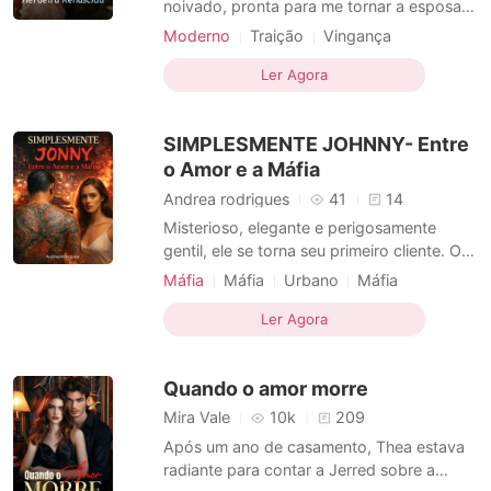
noivado, pronta para me tornar a esposa
de Rodolfo De Melo. Mas a festa não era
Moderno
Traição
Vingança
para mim. Era para anunciar o noivado
Mudança de personalidade
Vingança
dele com Susana, minha rival, que estava
Ler Agora
Mudança de personalidade
grávida do seu herdeiro. Na frente de
todos, ele negou nossa filha, Liz. Sua avó
SIMPLESMENTE JOHNNY- Entre
sugeriu que minha filha
o Amor e a Máfia
Andrea rodrigues
41
14
Misterioso, elegante e perigosamente
gentil, ele se torna seu primeiro cliente. O
que começa como um encontro
Máfia
Máfia
Urbano
Máfia
improvável transforma-se em algo intenso
Amor a primeira vista
Dominante
e impossível de ignorar. Johnny é um
Ler Agora
Obsessão
Mudança de personalidade
homem poderoso, envolto em segredos,
Romance
Moderno
cujo olhar atento e proteção silenciosa
Quando o amor morre
escondem muito mais do que ela imag
Mira Vale
10k
209
Após um ano de casamento, Thea estava
radiante para contar a Jerred sobre a