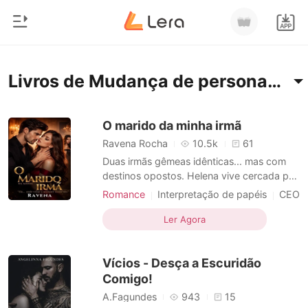
0
Início
Livros de Mudança de personalidade
Loja
Gênero
O marido da minha irmã
Ravena Rocha
10.5k
61
Moderno
Histórico
Duas irmãs gêmeas idênticas... mas com
Lobisomem
destinos opostos. Helena vive cercada por
luxo, casada com um homem milionário,
Sair
Contos
Romance
Interpretação de papéis
CEO
poderoso e temido. Heloísa, ao contrário,
Medrosa
Urbano
Romance
vive reclusa, longe de tudo e de todos,
Ler Agora
Casamento por contrato
Baixar App
escondida em uma vida simples, marcada
Bilionários
Esposa substituta
Narrativa multilinear
por traumas e silêncio. A única coisa que
Vícios - Desça a Escuridão
as une é a família
Cinderela
Mudança de personalidade
Ranking
Comigo!
Romance
A.Fagundes
943
15