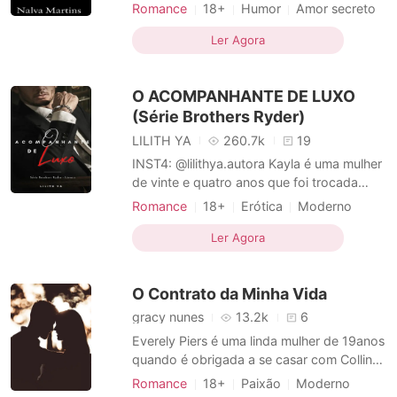
impede de ter uma vida desregrada regada
Romance
18+
Humor
Amor secreto
a baladas, noitadas e bebedeiras, uma
Advogados
jovem alegre e divertida que gosta de
Ler Agora
curtir a vida sem pensar no amanhã. Alex
Village é o melhor amigo de Amanda, ele
O ACOMPANHANTE DE LUXO
se ver em um momento difícil q
(Série Brothers Ryder)
LILITH YA
260.7k
19
INST4: @lilithya.autora Kayla é uma mulher
de vinte e quatro anos que foi trocada
pelo namorado por sua irmã caçula Lydia.
Romance
18+
Erótica
Moderno
Nunca imaginou que Adam faria algo do
Família complicada
tipo com ela, mas para sua surpresa um
Ler Agora
Amor predestinado
Celebridades
envelope chega pelos correios e para sua
Advogados
Inteligente
Dominante
infelicidade era o convite de casamento.
O Contrato da Minha Vida
Ela fica desolada
Narrativa multilinear
gracy nunes
13.2k
6
Everely Piers é uma linda mulher de 19anos
quando é obrigada a se casar com Collin
Black, para sauvar a vida de sua mãe que
Romance
18+
Paixão
Moderno
está com câncer e presisando de