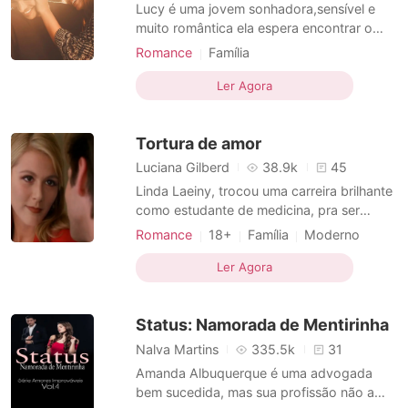
Contos Curtos
Lucy é uma jovem sonhadora,sensível e
muito romântica ela espera encontrar o
amor da sua vida um amor daqueles que
Romance
Família
passam a eternidade, Lucy não sabe que
Interpretação de papéis
Moderno
seu destino foi selado por seu pai Ernest
Ler Agora
Antiguidade
Grande amor
quando este deu seu consentimento para
Casamento arranjado
Advogados
David Franz corteja-la pois ambos os pais
Tortura de amor
desejam realizar um c
Aristocracia
Teimosa
Encantador
Luciana Gilberd
38.9k
45
Linda Laeiny, trocou uma carreira brilhante
como estudante de medicina, pra ser
advogada, para conseguir vencer uma
Romance
18+
Família
Moderno
família poderosa, se tornou a melhor
Amor predestinado
Advogados
advogada do seu país.
Ler Agora
Corajosos
Narrativa multilinear
Status: Namorada de Mentirinha
Nalva Martins
335.5k
31
Amanda Albuquerque é uma advogada
bem sucedida, mas sua profissão não a