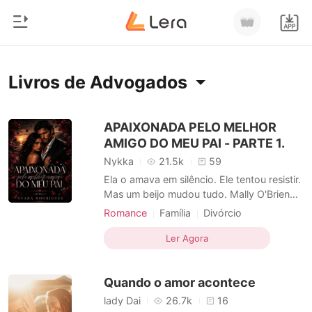
0
Início
Livros de Advogados
Loja
Gênero
APAIXONADA PELO MELHOR
AMIGO DO MEU PAI - PARTE 1.
Moderno
Histórico
Nykka
21.5k
59
Lobisomem
Ela o amava em silêncio. Ele tentou resistir.
Sair
Mas um beijo mudou tudo. Mally O'Brien
Contos
cresceu admirando Haniel Galleghan, o
Romance
Família
Divórcio
Romance
melhor amigo de seu pai. O que parecia
Amor a primeira vista
Advogados
Baixar App
uma paixão impossível se transforma em
Ler Agora
Bilionários
Encantadora
Charmoso
um escândalo que destrói reputações,
Paixão / Erótica
Urbano
separa famílias e marca vidas para sempre.
Ranking
Quando o amor acontece
Expulsa de casa e r
lady Dai
26.7k
16