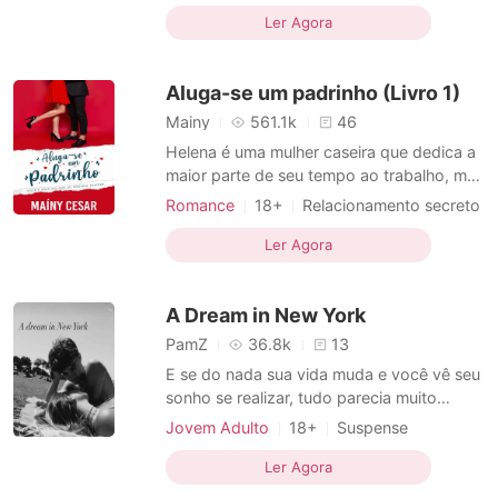
Casamento arranjado
Estupro
CEO
tratamentos caros e urgente justo quando
Ler Agora
Advogados
Tímida
Dominante
sua família está a beira da falência. Mas
Flashback
quando menos Everely espera começa a
Aluga-se um padrinho (Livro 1)
aparecer um sentimen
Mainy
561.1k
46
Helena é uma mulher caseira que dedica a
maior parte de seu tempo ao trabalho, mas
se vê em um grande impasse quando sua
Romance
18+
Relacionamento secreto
vida pacata se torna conturbada ao
CEO
Advogados
receber um convite inesperado para ser
Ler Agora
Arrogante / Dominante
madrinha do casamento de sua prima de
primeiro grau. Sabendo que não pode
A Dream in New York
recusar o convite de sua qua
PamZ
36.8k
13
E se do nada sua vida muda e você vê seu
sonho se realizar, tudo parecia muito
perfeito, ate aqueles malditos olhos verdes
Jovem Adulto
18+
Suspense
encontrarem seu caminho, um copo de
Relacionamento secreto
CEO
café derramado na pessoa errada no seu
Ler Agora
Advogados
Encantador
primeiro dia de trabalho pode ser um