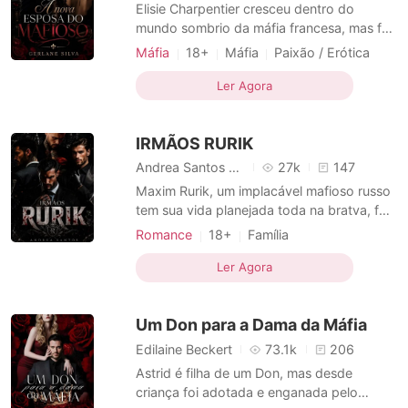
Contos Curtos
Elisie Charpentier cresceu dentro do
mundo sombrio da máfia francesa, mas foi
treinada a sorrir, calar e obedecer. Órfã
Máfia
18+
Máfia
Paixão / Erótica
desde jovem, herdou uma fortuna e um
Arrogante / Dominante
Urbano
marido manipulador que a manteve sob
Ler Agora
Máfia
Esposa substituta
Corajosos
rédeas curtas, até ela descobrir que estava
Sequestro
Máfia em dívida
sendo traída com ninguém menos do que a
IRMÃOS RURIK
esposa do Don mais tem
Andrea Santos Femme
27k
147
Maxim Rurik, um implacável mafioso russo
tem sua vida planejada toda na bratva, foi
para isso que foi criado e treinado, ter
Romance
18+
Família
poder, tomar o que for preciso, e ser o
Casamento arranjado
Máfia
líder do submundo de toda a Rússia. Mas
Ler Agora
Casamento arranjado
Amor proibido
quando a brasileira, filha da mulher que seu
Gangsters
Menino mau
Arrogante
pai se casa, vai passar uma temporada em
Um Don para a Dama da Máfia
sua casa,
Máfia em dívida
Edilaine Beckert
73.1k
206
Astrid é filha de um Don, mas desde
criança foi adotada e enganada pelo