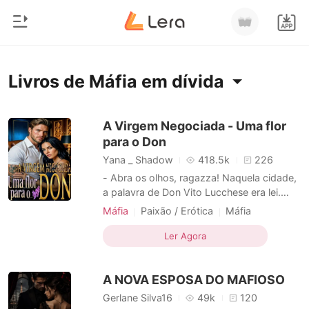
0
Início
Livros de Máfia em dívida
Loja
Gênero
A Virgem Negociada - Uma flor
para o Don
Moderno
Histórico
Yana _ Shadow
418.5k
226
Lobisomem
- Abra os olhos, ragazza! Naquela cidade,
Sair
a palavra de Don Vito Lucchese era lei.
Contos
Entregue como pagamento de uma dívida,
Máfia
Paixão / Erótica
Máfia
Romance
Juliette foi levada para a casa de um
Amor proibido
Diferença de Idade
Baixar App
homem vinte anos mais velho - um mafioso
Ler Agora
Bilionários
Protagonista feminina
Bebê
marcado por cicatrizes, traumas e uma
Fuga com o bebê
reputação mortal. Juliette jurou que nunca
Ranking
A NOVA ESPOSA DO MAFIOSO
permitiria que home
Amor a primeira vista
Gangsters
Máfia em dívida
Gerlane Silva16
49k
120