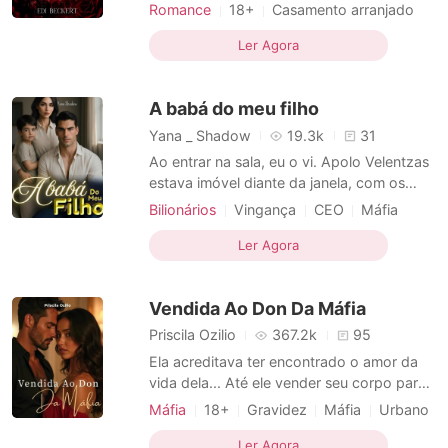
assassino de seus pais. Quando descobriu
Romance
18+
Casamento arranjado
e recuperou o direito de ser a dama da
Máfia
Arrogante / Dominante
máfia Suéca, com ele veio junto a
Ler Agora
Urbano
Menina má
Teimosa
exigência de estar casada pra assumir o
Máfia em dívida
Romance
Moderno
que era seu por direito. João Miguel foi o
A babá do meu filho
homem que ela escolheu. Fort
Yana _ Shadow
19.3k
31
Ao entrar na sala, eu o vi. Apolo Velentzas
estava imóvel diante da janela, com os
ombros largos levemente curvados. -
Bilionários
Vingança
CEO
Máfia
Senta aí! - disse ele, sem me olhar.
Paixão / Erótica
Acomodei-me no sofá e pousei minhas
Ler Agora
Arrogante / Dominante
mãos entrelaçadas sobre os meus joelhos.
Local de trabalho
- Está pensando em fugir de novo? - A
Vendida Ao Don Da Máfia
voz dele soou áspera. Manti
Arrogante/Dominador
Máfia em dívida
Torturante
Romance
Priscila Ozilio
367.2k
95
​Ela acreditava ter encontrado o amor da
vida dela... Até ele vender seu corpo para
pagar uma dívida. Agora, nas mãos de
Máfia
18+
Gravidez
Máfia
Urbano
Dante Vitale, o herdeiro mais temido da
Máfia
Segunda chance
máfia italiana, Valentina Rojas vai descobrir
Ler Agora