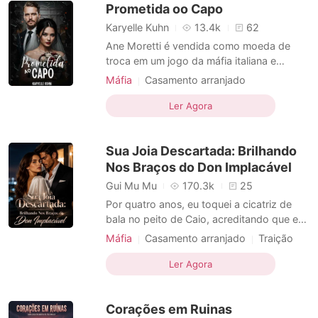
Prometida oo Capo
família poderosa que prosperou traindo
Desenvolvimento dos personagens
alianças e des
Moderno
Karyelle Kuhn
13.4k
62
Ane Moretti é vendida como moeda de
troca em um jogo da máfia italiana e
forçada a um noivado com Sebastian
Máfia
Casamento arranjado
Mancini, um homem frio, dominante e
Máfia em dívida
Romance
acostumado a controlar tudo - inclusive
Ler Agora
pessoas. O que começa como um acordo
de poder rapidamente se transforma em
Sua Joia Descartada: Brilhando
uma guerra silenciosa entre desejo, ódio
Nos Braços do Don Implacável
Gui Mu Mu
170.3k
25
Por quatro anos, eu toquei a cicatriz de
bala no peito de Caio, acreditando que era
a prova de que ele sangraria para me
Máfia
Casamento arranjado
Traição
manter segura. No nosso aniversário, ele
Vingança
Protagonista feminina
me disse para vestir branco porque "esta
Ler Agora
Máfia em dívida
noite muda tudo". Entrei no baile de gala
achando que ganharia um anel. Em vez
Corações em Ruinas
disso, fiquei pa