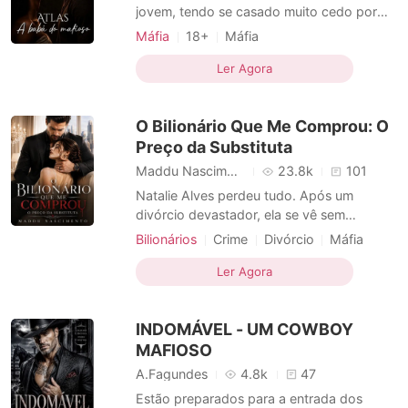
jovem, tendo se casado muito cedo por
pressão de seu pai e de seu sogro, para
Máfia
18+
Máfia
fortalecerem a aliança entre ambos. Sendo
Arrogante / Dominante
Urbano
um nome forte dentro da máfia, Atlas tem
Ler Agora
Máfia
Máfia em dívida
Romance
a fama de ser impiedoso, e nunca
demonstrar sentimentos que para ele
O Bilionário Que Me Comprou: O
significam fraqueza. Mas quan
Preço da Substituta
Maddu Nascimento
23.8k
101
Natalie Alves perdeu tudo. Após um
divórcio devastador, ela se vê sem
dinheiro, sem apoio e, o pior de tudo: sem
Bilionários
Crime
Divórcio
Máfia
a guarda da filha de seis anos. Com o
Charmoso
Arrogante / Dominante
prazo para recorrer da justiça se
Ler Agora
Urbano
Bilionário
Mãe soltera
esgotando e apenas moedas na conta
Máfia em dívida
Tema-Paixão
bancária, o destino coloca um monstro -
INDOMÁVEL - UM COWBOY
ou um anjo - em seu caminho. ​Maximus é
MAFIOSO
A.Fagundes
4.8k
47
Estão preparados para a entrada dos