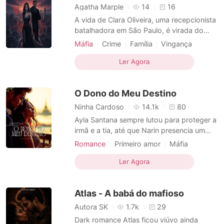
Agatha Marple
14
16
A vida de Clara Oliveira, uma recepcionista
batalhadora em São Paulo, é virada do
avesso quando ela se vê encurralada por
Máfia
Crime
Família
Vingança
dívidas perigosas deixadas por seu ex-
Heroína
Máfia
Urbano
Corajosos
namorado, Marcos. No momento mais
Ler Agora
Dominante
Máfia em dívida
desesperador, ela é resgatada por Antony,
Moderno
um enigmático magnata do mercado
O Dono do Meu Destino
financeiro que a retira da misé
Ninha Cardoso
14.1k
80
Ayla Santana sempre lutou para proteger a
irmã e a tia, até que Narin presencia um
assassinato cometido por Emir Navarro, o
Romance
Primeiro amor
Máfia
homem mais temido da cidade. Para salvá-
Arrogante / Dominante
Urbano
las, Ayla aceita a única condição que ele
Ler Agora
Máfia
Teimosa
Máfia em dívida
impõe: trabalhar para a família Navarro e
viver sob suas regras, sem chance de fuga.
Atlas - A babá do mafioso
Obrigada
Autora SK
1.7k
29
Dark romance Atlas ficou viúvo ainda