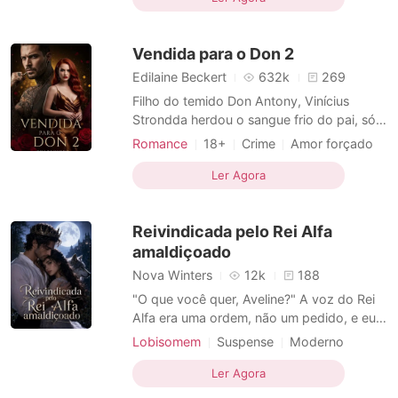
Arrogante / Dominante
tentou de tudo para conquistar seu
coração. No entanto, por causa de um
Vendida para o Don 2
acidente, ele ficou confinado a
Edilaine Beckert
632k
269
Filho do temido Don Antony, Vinícius
Strondda herdou o sangue frio do pai, só
que nunca aprendeu a lidar com algo que
Romance
18+
Crime
Amor forçado
não pudesse controlar. E Lucia Bianchi era
Amor em fuga
Máfia
exatamente isso: indomável, corajosa, e
Ler Agora
Paixão / Erótica
capaz de despertá-lo como nenhuma
Arrogante / Dominante
outra mulher. Ela não tem medo do seu
Reivindicada pelo Rei Alfa
olhar. Não se cala dia
Local de trabalho
Urbano
amaldiçoado
Nova Winters
12k
188
"O que você quer, Aveline?" A voz do Rei
Alfa era uma ordem, não um pedido, e eu
estava tremendo, incapaz de dizer uma
Lobisomem
Suspense
Moderno
palavra. Seus olhos prateados se fixaram
Amor forçado
Vingança
nos meus enquanto ele se ajoelhava, suas
Ler Agora
Escravos sexuais
Alpha
mãos segurando minhas coxas. "Diga o