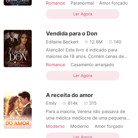
terras de Velmora. Sua fome é insaciável, e
Romance
Paranormal
Amor forçado
os humanos não passam de gado em seu
Vampiros
Aristocracia
Medrosa
mundo. A cada lua cheia, jovens almas são
Ler Agora
Arrogante / Dominante
Amor proibido
vendidas como alimento - marcadas,
Protagonista feminina
Medieval
privadas de seus nomes e entregues aos
Vendida para o Don
seus donos. Elara Voss fo
Obsessão
Edilaine Beckert
12.6M
140
Atenção! Este livro é indicado para
maiores de 18 anos. Contém cenas de
sexo explícito e cenas fortes que podem
Romance
Casamento arranjado
conter gatilhos e ser considerado dark-
Amor forçado
Máfia
Playboy
romance. Don Antony já está cansado de
Ler Agora
Paixão / Erótica
se negar ao casamento. Porém, já assumiu
Arrogante / Dominante
o lugar de Don Pablo, o seu pai, e precisa
A receita do amor
escolher uma virg
Emily
814k
315
Para a maioria, Verena não passava de
uma médica medíocre de uma pequena
cidade, mas na verdade, ela realizava
Moderno
Moderno
Amor forçado
milagres discretamente. Três anos atrás,
Amor a primeira vista
Celebridades
Isaac se apaixonou perdidamente por ela e
Ler Agora