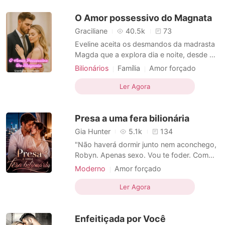
que quer direito, ou vou embora e te deixo
O Amor possessivo do Magnata
assim." Na
Graciliane
40.5k
73
Eveline aceita os desmandos da madrasta
Magda que a explora dia e noite, desde a
morte de seu pai, mas tudo isso é porque
Bilionários
Família
Amor forçado
ela ama a casa em que vive, então sendo
Amor a primeira vista
CEO
assim ela nunca reclamou de ser tratada
Ler Agora
Enfermeiros
Encantador
como uma simples empregada. Porém, sua
Paixão / Erótica
madrasta Magda queria muito dinheiro e
Presa a uma fera bilionária
por isso, a me
Arrogante / Dominante
1V1
Urbano
Gia Hunter
5.1k
134
"Não haverá dormir junto nem aconchego,
Robyn. Apenas sexo. Vou te foder. Com
força e rapidez. Vou te foder até eu perder
Moderno
Amor forçado
o interesse em você. Vou te foder todas as
Relacionamento secreto
CEO
noites, e farei com que você implore por
Ler Agora
Romance
mais. Isso por um ano. Você ficará nua na
cama por 365 noites. Depois disso, sua
Enfeitiçada por Você
dívida será p