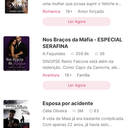
uma mulher que possa suprir o fetiche em
comum deles. Anna está no lugar errado,
Romance
18+
Amor forçado
na hora errada e assim que cruza o
Fofinhos
Encantador
caminho dos irmãos Lambertt, eles só
Ler Agora
querem ela, como Anna vai fugir deles?
Será que ela vai querer fugir deles?
Nos Braços da Máfia - ESPECIAL
SERAFINA
A.Fagundes
359.6k
36
SINOPSE Remo Falcone está além da
redenção. Como Capo da Camorra, ele
governa com uma mão brutal sobre seu
Aventura
18+
Família
território - um território que a Chicago
Casamento arranjado
Amor forçado
Outfit rompeu. Agora Remo está atrás de
Ler Agora
Máfia
Sortuda
Paixão / Erótica
vingança. Um casamento é sagrado,
Arrogante / Dominante
roubar uma noiva é sacrilégio. Serafina é a
Esposa por acidente
sobrinha do ch
Célia Oliveira
3M
83
A vida de Maia já era bastante complicada.
Com apenas 22 anos, já havia sido