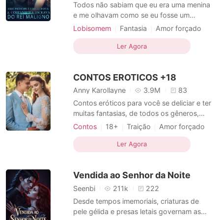
Contos Curtos
Todos não sabiam que eu era uma menina
e me olhavam como se eu fosse um
homem, um príncipe. Os Urekais,
Lobisomem
Fantasia
Amor forçado
conhecidos como os seres mais fortes e
Vingança
Escravos sexuais
imponentes do mundo, sempre compavam
Ler Agora
Aristocracia
Arrogante / Dominante
seres humanos para satisfazer seus
desejos lascivos. E quando eles vieram ao
CONTOS EROTICOS +18
nosso reino para levar minha irmã, eu int
Anny Karollayne
3.9M
83
Contos eróticos para você se deliciar e ter
muitas fantasias, de todos os gêneros,
ideal para ler quando estiver só, relaxar o
Contos
18+
Traição
Amor forçado
corpo e se deliciar de prazer. Fique a
Escravos sexuais
vontade para se tocar.
Ler Agora
Vendida ao Senhor da Noite
Seenbi
211k
222
Desde tempos imemoriais, criaturas de
pele gélida e presas letais governam as