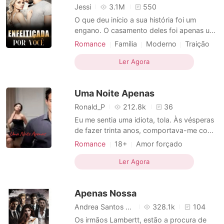
Jessi
3.1M
550
O que deu início a sua história foi um
engano. O casamento deles foi apenas um
negócio entre duas famílias. Ele perdeu a
Romance
Família
Moderno
Traição
mulher que amava e culpou sua esposa.
Amor forçado
CEO
Casal
Ódio, raiva e desconfiança encheram sua
Ler Agora
Encantador
Charmoso
vida. Mas nenhum deles agiu para quebrar
o gelo. Só depois de ela decidir partir, ele
Uma Noite Apenas
percebeu o q
Ronald_P
212.8k
36
Eu me sentia uma idiota, tola. Às vésperas
de fazer trinta anos, comportava-me como
uma adolescente. "Marian, Crush é coisa
Romance
18+
Amor forçado
de menina", pensei várias vezes. Nunca fui
Relacionamento secreto
magra e com corpo de manequim. Sempre
Ler Agora
fui a mulher curvilínea e nada no padrão de
beleza, e não conseguia parar de pensar
Apenas Nossa
naquele cru
Andrea Santos Femme
328.1k
104
Os irmãos Lambertt, estão a procura de