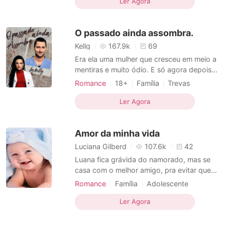
atrocidades e cometeu muitas
Ler Agora
Paixão / Erótica
monstruosidades, ganhando a fama de
Arrogante / Dominante
Urbano
Demônio da Camorra. Quando um acordo
O passado ainda assombra.
de união com a Cosa Nostra é negado e
eles d
Kellg
167.9k
69
Era ela uma mulher que cresceu em meio a
mentiras e muito ódio. E só agora depois
de tudo que sofreu por causas dessas
Romance
18+
Família
Trevas
mentiras ela descobriu a sua verdadeira
Fantasia
Amor forçado
identidade. E agora já não sabe mais o que
Ler Agora
Amor a primeira vista
fazer. Porque tudo que sabia de si mesma
Escravos sexuais
Dois corpos
jamais existiu.
Amor da minha vida
Altruísta
Dominante
Luciana Gilberd
107.6k
42
Luana fica grávida do namorado, mas se
casa com o melhor amigo, pra evitar que
tivesse que tirar o bebê.
Romance
Família
Adolescente
Moderno
Amor forçado
Casal
Ler Agora
Altruísta
Narrativa não-linear