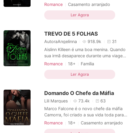
abandonada pelo companheiro, tendo que
Romance
Casamento arranjado
cuidar sozinha de uma filha com um
Amor forçado
CEO
Azarada
problema de saúde, trabalhar num
Ler Agora
Urbano
emprego que mais parecia um inferno, e
arcar com muitas despesas sozinha.
TREVO DE 5 FOLHAS
Pensando que as coisas não poderiam
piorar
AutoraAngelinna
918.9k
31
Aislinn Killeen é uma boa menina. Quando
sua irmã desaparece durante uma viagem
a Nova York, Aislinn deixa sua cidade
Romance
18+
Família
natal, Dublin, para procurá-la. Ela encontra
Casamento arranjado
Amor forçado
abrigo com seu tio, um padre na maior
Ler Agora
CEO
Máfia
Paixão / Erótica
paróquia católica irlandesa da cidade e
Arrogante / Dominante
também confessor da máfia irlandesa.
Domando O Chefe da Máfia
Suas investigações
Lili Marques
73.4k
63
Marco Falcone é o novo chefe da máfia
Camorra, foi criado a sua vida toda para
assumir esse lugar, seu treinamento
Romance
18+
Casamento arranjado
começou cedo. Ele passou pelas maiores
Amor forçado
Máfia
Encantadora