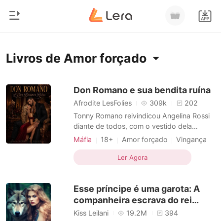
0
Início
Livros de Amor forçado
Loja
Gênero
Don Romano e sua bendita ruína
Afrodite LesFolies
309k
202
Moderno
Histórico
Tonny Romano reivindicou Angelina Rossi
Lobisomem
diante de todos, com o vestido dela
manchado de sangue. O casamento
Sair
Contos
Máfia
18+
Amor forçado
Vingança
deveria encerrar uma antiga guerra entre
Máfia
Paixão / Erótica
Romance
suas famílias. O que Tonny não sabia era
Ler Agora
Arrogante / Dominante
Baixar App
que, por trás da aparência delicada,
Bilionários
Angelina havia sido treinada para destruí-
Esse príncipe é uma garota: A
lo. Obrigados a dividir o mes
Ranking
companheira escrava do rei
maligno
Kiss Leilani
19.2M
394