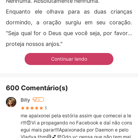
Nenhuma. Absolutamente nenhuma.
Enquanto ele olhava para as duas crianças
dormindo, a oração surgiu em seu coração.
"Seja qual for o Deus que você seja, por favor...
proteja nossos anjos."
Continuar lendo
600 Comentário(s)
Billy
0
5
me apaixonei pela estória assim que comecei a le
r!!!😍Vi a propagando no Facebook e daí não cons
egui mais parar!!!Apaixonada por Daemon e pelo 
Vladya tbm😅💕💜Qdo vc pensa que não tem mai