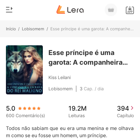
Início
/
Lobisomem
/
Esse príncipe é uma garota: A companheira escrava do rei maligno
0
Início
Loja
Esse príncipe é uma
Gênero
garota: A companheira
Moderno
Histórico
escrava do rei maligno
Lobisomem
Kiss Leilani
Sair
Contos
|
Lobisomem
3
Cap. / dia
Romance
Baixar App
5.0
19.2M
394
Bilionários
600 Comentário(s)
Leituras
Capítulo
Ranking
Todos não sabiam que eu era uma menina e me olhava
m como se eu fosse um homem, um príncipe.
