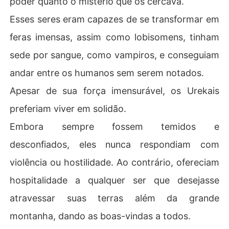
poder quanto o mistério que os cercava.
Como poderíamos sobreviver neste reino brutal, onde t
Esses seres eram capazes de se transformar em
odos odiavam nossa espécie e não demonstravam mise
ricórdia?

feras imensas, assim como lobisomens, tinham
sede por sangue, como vampiros, e conseguiam
E como alguém, com um segredo como o meu, podia se
 tornar uma escrava sexual?

andar entre os humanos sem serem notados.
Apesar de sua força imensurável, os Urekais
Nota do autor: Este é um romance sombrio para adulto
s, com vários tópicos delicados, como violência.

preferiam viver em solidão.
Embora sempre fossem temidos e
Se você é um leitor experiente do gênero e está procur
ando por algo diferente, pronto para começar sem sabe
desconfiados, eles nunca respondiam com
r o que esperar, então mergulhe nesta aventura!

violência ou hostilidade. Ao contrário, ofereciam
Do autor do best-seller internacional "A escrava mais o
hospitalidade a qualquer ser que desejasse
atravessar suas terras além da grande
montanha, dando as boas-vindas a todos.