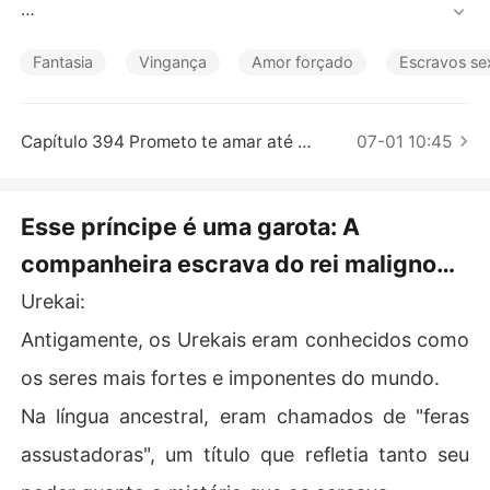
Contos Curtos
Os Urekais, conhecidos como os seres mais fortes e im
ponentes do mundo, sempre compavam seres humanos
Fantasia
Vingança
Amor forçado
Escravos se
 para satisfazer seus desejos lascivos.

E quando eles vieram ao nosso reino para levar minha ir
Capítulo 394 Prometo te amar até o fim dos tempos
07-01 10:45
mã, eu intervim para protegê-la. Foi assim que acabara
m me comprando também.

Esse príncipe é uma garota: A
Meu plano era escapar, mas minha irmã e eu nunca tive
companheira escrava do rei maligno
mos uma chance.

Capítulo 1 Intro prólogo
Urekai:
Como eu poderia saber que nossa prisão seria o lugar m
ais fortificado deles? Eu deveria permanecer discreto,
Antigamente, os Urekais eram conhecidos como
 pois eles não viam utilidade em mim, alguém que eles n
os seres mais fortes e imponentes do mundo.
unca deveriam ter comprado.

Na língua ancestral, eram chamados de "feras
Mas então o Urekai mais poderoso dessa terra, seu impl
assustadoras", um título que refletia tanto seu
acável rei, se interessou nesse "lindo príncipezinho".
