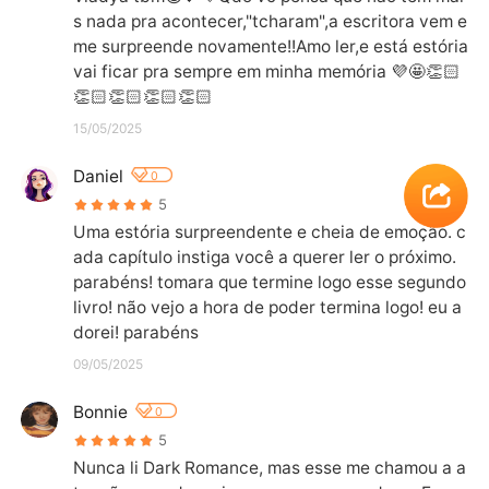
s nada pra acontecer,"tcharam",a escritora vem e 
me surpreende novamente!!Amo ler,e está estória 
vai ficar pra sempre em minha memória 💜🤩👏🏻
👏🏻👏🏻👏🏻👏🏻
15/05/2025
Daniel
0
5
Uma estória surpreendente e cheia de emoção. c
ada capítulo instiga você a querer ler o próximo. 
parabéns! tomara que termine logo esse segundo 
livro! não vejo a hora de poder termina logo! eu a
dorei! parabéns
09/05/2025
Bonnie
0
5
Nunca li Dark Romance, mas esse me chamou a a