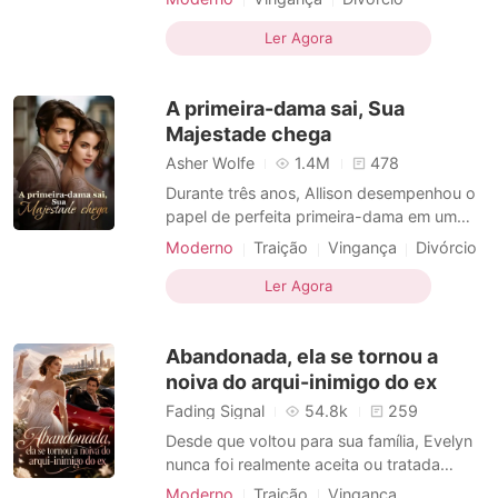
para ligar para o meu marido. Era a minha
Renascimento
única chance de salvação nesta
Ler Agora
tempestade. Mas quem atendeu foi o
assistente dele, com uma frieza metálica:
A primeira-dama sai, Sua
"O Sr. Wilson disse para para
Majestade chega
Asher Wolfe
1.4M
478
Durante três anos, Allison desempenhou o
papel de perfeita primeira-dama em um
casamento no qual o marido nunca
Moderno
Traição
Vingança
Divórcio
retribuiu o seu amor. Seu marido, Nolan,
zombava de suas origens, sua sogra a
Ler Agora
ridicularizava por não poder conceber, e a
amante grávida tomava seu lugar. Então,
Abandonada, ela se tornou a
Allison aceitou o div
noiva do arqui-inimigo do ex
Fading Signal
54.8k
259
Desde que voltou para sua família, Evelyn
nunca foi realmente aceita ou tratada
como filha deles. No dia do seu
Moderno
Traição
Vingança