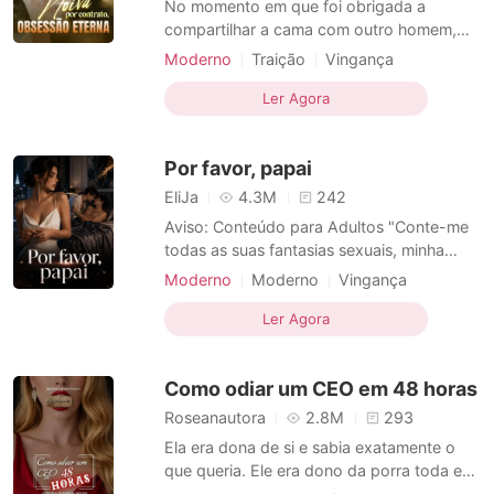
No momento em que foi obrigada a
compartilhar a cama com outro homem,
Bethany Roberts descobriu que seu
Moderno
Traição
Vingança
"verdadeiro amor" era uma mentira.
Rival no amor
Dramático
Acontecia que seu noivo e sua irmã haviam
Ler Agora
traído sua confiança e conspirado juntos
para roubar a fortuna de sua família. Sem
Por favor, papai
nada a perder, Bethany fez um
EliJa
4.3M
242
Aviso: Conteúdo para Adultos "Conte-me
todas as suas fantasias sexuais, minha
princesa." "Quero ser fodida, arruinada,
Moderno
Moderno
Vingança
sufocada e marcada até me tornar um
Relacionamento secreto
Falsa
caos de gemidos e lágrimas sem controle
Ler Agora
Local de trabalho
CEO
sobre os lençóis, papai." O mundo de
Biferença de idade
Romance
Grace desmoronou na noite em que
Como odiar um CEO em 48 horas
descobriu que seu noivo er
Roseanautora
2.8M
293
Ela era dona de si e sabia exatamente o
que queria. Ele era dono da porra toda e
achava que podia qualquer coisa. Ela tinha