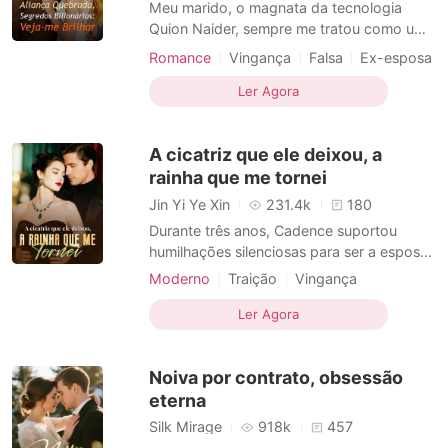
Meu marido, o magnata da tecnologia
Quion Naider, sempre me tratou como uma
"governanta glorificada". Para ele, eu era
Romance
Vingança
Falsa
Ex-esposa
apenas um acessório decorativo, incapaz
de entender o mundo complexo dos seus
Ler Agora
negócios, servindo apenas para organizar
jantares e aquecer sua cama. Mas no dia
A cicatriz que ele deixou, a
em que perdi nosso be
rainha que me tornei
Jin Yi Ye Xin
231.4k
180
Durante três anos, Cadence suportou
humilhações silenciosas para ser a esposa
perfeita e submissa do magnata Franklin
Moderno
Traição
Vingança
Mueller. Mas em uma gala luxuosa, a
Vingança
Protagonista feminina
amante dele, Isabelle, forjou uma queda na
Ler Agora
Bilionário
piscina e culpou Cadence na frente de
todos os seguranças. Encharcada e
Noiva por contrato, obsessão
tremendo, Cadence sofreu um a
eterna
Silk Mirage
918k
457