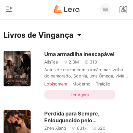
0
Início
Livros de Vingança
Loja
Gênero
Uma armadilha inescapável
AlisTae
2.3M
313
Moderno
Histórico
Antes de cruzar com o irmão mais velho
Lobisomem
do namorado, Sophia, uma Ômega, vivia
num mundo sem sobressaltos. Na Alcateia
Sair
Contos
Lobisomem
Moderno
Traição
Sombra Noturna, existia uma lei perigosa:
Vingança
Encantador
Alpha
CEO
Romance
se o líder Alfa rejeitasse sua companheira,
Ler Agora
Arrogante/Dominador
Romance
Baixar App
ele perderia seu cargo. Essa regra, que
Bilionários
deveria proteger uniões, virou uma
Perdida para Sempre,
armadilha para S
Ranking
Enlouquecido pelo
Arrependimento
Zhen Xiang
631k
620