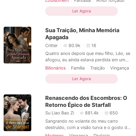
Lobisomem
Fantasia
Amor forçado
conhecidos como os seres mais fortes e
Vingança
Escravos sexuais
imponentes do mundo, sempre compavam
Ler Agora
Aristocracia
Arrogante / Dominante
seres humanos para satisfazer seus
desejos lascivos. E quando eles vieram ao
Sua Traição, Minha Memória
nosso reino para levar minha irmã, eu int
Apagada
Critter
80.9k
16
Quatro anos depois que meu filho, Léo, se
afogou, eu ainda estava perdida em um
nevoeiro de dor. Meu marido, Elias
Bilionários
Família
Traição
Vingança
Montenegro, o magnata da tecnologia, era
Divórcio
CEO
o santo para o público, um pai devoto que
Ler Agora
construiu uma fundação em nome de Léo.
Mas quando fui finalizar a certidão de
Renascendo dos Escombros: O
óbito de Léo, o comentá
Retorno Épico de Starfall
Su Liao Bao Zi
881.4k
650
Sangrando no volante do meu carro
destruído, com a visão turva e o gosto de
cobre na boca, usei minhas últimas forças
Moderno
Vingança
Divórcio