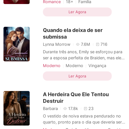
Romance
18+
Família
algo que ele queria, mas não sabia. Ele
Casamento arranjado
Vingança
tinha o que ela sempre sonhou, mas não
Ler Agora
CEO
Encantadora
Paixão / Erótica
fazia ideia de como conseguir. Ela mentiu
Arrogante / Dominante
Urbano
por amor. Ele não perdoava ninguém. Ela o
Quando ela deixa de ser
odiou desde a
submissa
Lynna Morrow
7.6M
716
Durante três anos, Emily se esforçou para
ser a esposa perfeita de Braiden, mas ele
sempre foi frio e distante com ela. Quando
Moderno
Moderno
Vingança
ele exigiu o divórcio para se casar com
Divórcio
CEO
Encantador
outra mulher, Emily concordou e foi
Ler Agora
embora. No entanto, ela reapareceu mais
tarde, assombrando-o. Dispensando seu
A Herdeira Que Ele Tentou
ex com um sorriso
Destruir
Barbara
17.8k
23
O vestido de noiva estava pendurado no
quarto, pronto para o dia que deveria ser o
mais feliz da minha vida após dez anos ao