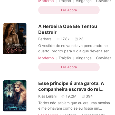
Moderno
Traição
Vingança
Gravidez
lado de Collin. Mas a cerimônia nunca
Morte
Vingança
aconteceu. Em vez de votos de amor,
Ler Agora
recebi apenas uma mensagem de texto
simples e fria dele. "Haylee precisa de
A Herdeira Que Ele Tentou
mim." Horas depois de
Destruir
Barbara
17.8k
23
O vestido de noiva estava pendurado no
quarto, pronto para o dia que deveria ser o
mais feliz da minha vida após dez anos ao
Moderno
Traição
Vingança
Gravidez
lado de Collin. Mas a cerimônia nunca
Morte
Vingança
aconteceu. Em vez de votos de amor,
Ler Agora
recebi apenas uma mensagem de texto
simples e fria dele. "Haylee precisa de
Esse príncipe é uma garota: A
mim." Horas depois de
companheira escrava do rei
maligno
Kiss Leilani
19.2M
394
Todos não sabiam que eu era uma menina
e me olhavam como se eu fosse um
homem, um príncipe. Os Urekais,