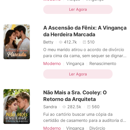
casamento, seus pais preferiram a irmã
Triângulo amoroso
adotiva a ela, e o homem com quem ela
Ler Agora
deveria se casar a abandonou na estrada
pelo seu verdadeiro amor, sem sequer
A Ascensão da Fênix: A Vingança
olhar para trás. Com o coraç
da Herdeira Marcada
Betty
412.7k
510
O meu marido atirou o acordo de divórcio
para cima da cama, sem sequer se dignar a
olhar para a minha cara. "A Cais voltou",
Moderno
Vingança
Renascimento
disse ele com uma frieza entediada.
Com foco em mulheres
"Quero a casa vazia até hoje à noite.
Ler Agora
Crescimento pessoal
Acrescentei cinco milhões para comprares
uma casa no interior e esconderes esse
Não Mais a Sra. Cooley: O
rosto deformado onde
Retorno da Arquiteta
Sandra
282.5k
560
Fui ao cartório buscar uma cópia da
certidão de casamento para a auditoria do
fundo fiduciário do meu marido, achando
Moderno
Vingança
Divórcio