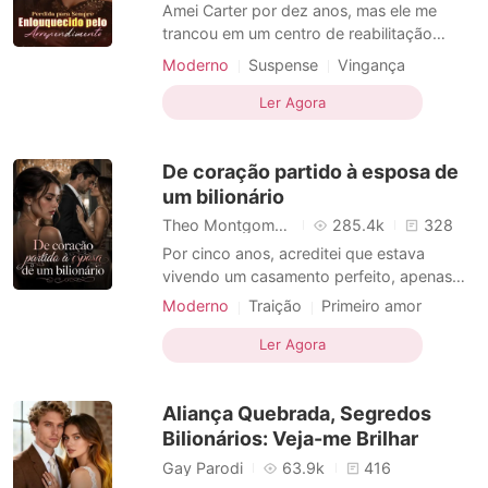
Contos Curtos
Amei Carter por dez anos, mas ele me
trancou em um centro de reabilitação
infernal por quatro anos por um crime que
Moderno
Suspense
Vingança
não cometi. Quando finalmente fui tirada
daquele lugar, pensei que o pesadelo havia
Ler Agora
acabado. Mas ele só me trouxe de volta
para assinar o divórcio e dar o meu lugar a
De coração partido à esposa de
Elois, a verdade
um bilionário
Theo Montgomery
285.4k
328
Por cinco anos, acreditei que estava
vivendo um casamento perfeito, apenas
para descobrir que tudo não passava de
Moderno
Traição
Primeiro amor
uma farsa! Meu marido estava cobiçando
Vingança
minha medula óssea para sua amante! Bem
Ler Agora
na minha frente, ele mandou mensagens,
flertando com ela, e até a levou para a
Aliança Quebrada, Segredos
empresa para roubar os
Bilionários: Veja-me Brilhar
Gay Parodi
63.9k
416