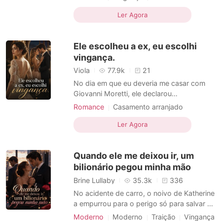
que era apenas uma burocracia. O
Com foco em mulheres
funcionário me olhou com pena e soltou a
Ler Agora
bomba: "Não há registro. O documento
nunca foi devolvido. Legalmente, a
Ele escolheu a ex, eu escolhi
senhora é solteira." Tentei argume
vingança.
Viola
77.9k
21
No dia em que eu deveria me casar com
Giovanni Moretti, ele declarou
publicamente que eu era a garota do seu
Romance
Casamento arranjado
irmão. Ele cancelou nosso casamento no
Traição
Vingança
Gravidez
Máfia
último minuto. Sua ex, Sofia, sofreu um
Ler Agora
acidente de carro e perdeu a memória, que
voltou para a época em que eles ainda
Quando ele me deixou ir, um
estavam perdidamente apaixonado
bilionário pegou minha mão
Brine Lullaby
35.3k
336
No acidente de carro, o noivo de Katherine
a empurrou para o perigo só para salvar a
filha da empregada, destruindo todas as
Moderno
Moderno
Traição
Vingança