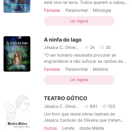
Contos Curtos
está viva na terra. Todos querem a cabeça
de lá em uma bandeja de ouro para ganhar
Fantasia
Paranormal
Mitologia
a maior recompensa que o reino já mais
Fantasia
Idade Média
pode oferecer. Cercada por humanos que
Ler Agora
Casamento arranjado
não sabem a verdade sobre ela, tentando
Relacionamento secreto
Casal
se passar por humana para a sua própria
A ninfa do lago
proteção. Sarah
Arrogante
Gentil
Narrativa multilinear
Jéssica C. Oliveira
2k
30
"O ser humano necessita procurar se
engrandecer e não sufocar as razões de
sua existência". Era uma vez na Era
Fantasia
Paranormal
Mistério
Medieval, uma jovem princesa chamada
Fantasia
Idade Média
Comédia
Isabel que foge do castelo por temer ser
Ler Agora
Encantadora
Narrativa multilinear
vítima de um ritual de bruxaria. Um
cavaleiro e seu escudeiro são convocados
TEATRO GÓTICO
para encontrá-la, em reino onde
Jéssica C. Oliveira
891
103
Um livro que reúne obras teatrais de
Jéssica Cardoso de Oliveira que tratam
universos de medievalismo, com contraste
Outras
Lenda
Idade Média