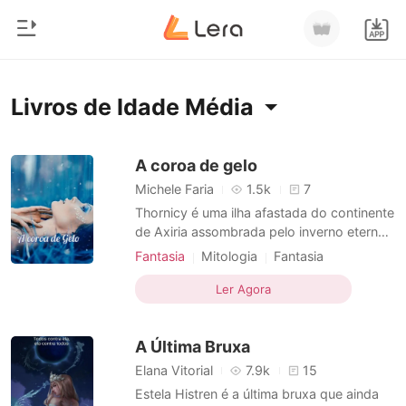
0
Início
Livros de Idade Média
Loja
Gênero
A coroa de gelo
Michele Faria
1.5k
7
Moderno
Histórico
Thornicy é uma ilha afastada do continente
Lobisomem
de Axiria assombrada pelo inverno eterno.
Outrora fora extremamente pobre e
Sair
Contos
Fantasia
Mitologia
Fantasia
desinteressante, em que até mesmo a
Idade Média
Amor de infancia
Romance
nobreza enfrentava grandes dificuldades.
Ler Agora
Armadilha
Aristocracia
Arrogante
Baixar App
Agora que a ilha está sobre nova regência
Bilionários
Dominante
Narrativa multilinear
cresce a cada dia despertando interesse e
A Última Bruxa
cobiça de outros rei
Flashback
Ranking
Elana Vitorial
7.9k
15
Estela Histren é a última bruxa que ainda