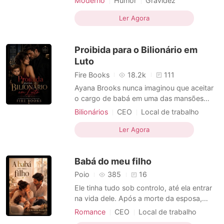
Moderno
Humor
Gravidez
própria irmã. Todos jogaram a culpa para
Caso de uma noite
CEO
ela, dizendo que era feia e indigna de seu
Ler Agora
Bebê adorável
Dramático
namorado. Dilacerada, ela desapareceu.
Seis anos depois, Yvonne retornou, agora
Proibida para o Bilionário em
deslumbrante, con
Luto
Fire Books
18.2k
111
Ayana Brooks nunca imaginou que aceitar
o cargo de babá em uma das mansões
mais luxuosas de Manhattan significaria
Bilionários
CEO
Local de trabalho
entrar em uma casa dominada pelo
Urbano
Bilionário
Bebê adorável
silêncio, pelo luto... e por um homem que
Ler Agora
Corajosos
Amor secreto
Tentação
parecia feito de sombras. Malik Anderson
Dramático
Romance
é um viúvo bilionário, CEO de um império
Babá do meu filho
poderoso, respeitado por
Poio
385
16
Ele tinha tudo sob controlo, até ela entrar
na vida dele. Após a morte da esposa,
Dário tornou-se um homem fechado, frio e
Romance
CEO
Local de trabalho
totalmente focado no filho pequeno que