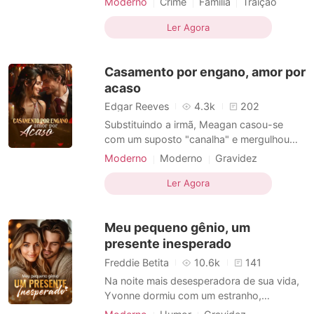
Moderno
Crime
Família
Traição
e nossa filha de três anos, Clara. Então,
Vingança
Bebê adorável
uma única frase de um médico estilhaçou
Ler Agora
meu mundo. "A Clara não é sua filha." A
verdade era um pesadelo. Meu marido e
Casamento por engano, amor por
minha melhor amiga,
acaso
Edgar Reeves
4.3k
202
Substituindo a irmã, Meagan casou-se
com um suposto "canalha" e mergulhou
numa vida de pobreza. Mas, de repente,
Moderno
Moderno
Gravidez
seu marido revelou-se um magnata
Encantador
Bebê adorável
misterioso e poderosíssimo? Incrédula,
Ler Agora
Tema-Família
Dramático
Meagan correu para o pequeno
apartamento alugado e se jogou nos
Meu pequeno gênio, um
braçosdo marido: "Dizem que você é o
famoso s
presente inesperado
Freddie Betita
10.6k
141
Na noite mais desesperadora de sua vida,
Yvonne dormiu com um estranho,
enquanto seu namorado a traía com sua