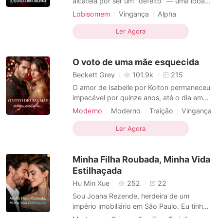
alcateia por ser um "defeito" — uma loba
que não conseguia se transformar. Hoje,
Lobisomem
Vingança
Alpha
retornei à Cúpula dos Alphas, não como
Lobisomem
Rainha
Bebê adorável
uma dignitária, mas como uma faxineira
Ler Agora
esfregando o chão. — Olha só a vira-lata
— meu ex-noivo, Liam, zombou, jogando
O voto de uma mãe esquecida
um maço de dinheiro a
Beckett Grey
101.9k
215
O amor de Isabelle por Kolton permaneceu
impecável por quinze anos, até o dia em
que ela deu à luz seus filhos e entrou em
Moderno
Moderno
Traição
Vingança
coma. Kolton se inclinou em seu ouvido e
Divórcio
CEO
Bebê adorável
sussurrou: "Agora, você não tem mais
Ler Agora
Arrogante/Dominador
Tema-Família
importância para mim." Mais tarde, os
Romance
gêmeos seguraram a mão de outra mulher
Minha Filha Roubada, Minha Vida
e a chamaram de
Estilhaçada
Hu Min Xue
252
22
Sou Joana Rezende, herdeira de um
império imobiliário em São Paulo. Eu tinha
uma vida perfeita com meu marido, Bruno,