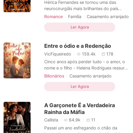
Hérica Fernandes se tornou uma das
neurocirurgiãs mais brilhantes do país
antes dos trinta, disciplinada, metódica,
Romance
Família
Casamento arranjado
devota à ciência como quem tenta sufocar
Triangulo amoroso
CEO
tudo o que sente. Steven Santouro,
Ler Agora
Paixão / Erótica
Diferença de Idade
herdeiro de um império bilionário,
Fuga com o bebê
Bebê adorável
aprendeu cedo que o poder não protege
Entre o ódio e a Redenção
da dor. Aos quarenta, coleciona pe
Arrogante/Dominador
Moderno
VicFigueiredo
159.4k
178
Cinco anos após perder tudo - o amor, o
nome e o filho - Helena Rodrigues ressurge
das cinzas, determinada a se vingar de
Bilionários
Casamento arranjado
quem destruiu sua vida. Mas o destino é
Traição
CEO
Sortuda
Charmoso
cruel: o menino que ela salva por acaso é
Ler Agora
Urbano
CEO
Bebê adorável
filho de Henrique Ballmer, o homem mais
Tema-Paixão
Romance
poderoso (e perigoso) de São Paulo. Entre
A Garçonete É a Verdadeira
verdades ente
Rainha da Máfia
Callista
64.9k
11
Passei um ano esfregando o chão da