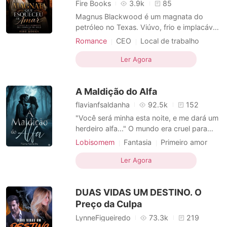
Contos Curtos
Fire Books
3.9k
85
Magnus Blackwood é um magnata do
petróleo no Texas. Viúvo, frio e implacável
nos negócios, ele é temido por todos...
Romance
CEO
Local de trabalho
menos por sua própria filha. Aurora
Urbano
Amor proibido
CEO
Whitmore é a babá falastrona que ele
Ler Agora
Bebê adorável
Arrogante/Dominador
contratou contra a vontade, mas que logo
Teimosa
Tentação
Romance
se torna impossível de ignorar. Convencido
A Maldição do Alfa
de que o amor morreu jun
flavianfsaldanha
92.5k
152
"Você será minha esta noite, e me dará um
herdeiro alfa..." O mundo era cruel para
aqueles que não eram abençoados pela
Lobisomem
Fantasia
Primeiro amor
deusa da Lua. Elowen era uma bruxa e seu
Maldição
Escravos sexuais
povo era escravo do Rei Alfa no grande
Ler Agora
Arrogante / Dominante
Alpha
império dos lobos. Um dia ela foi escolhida
Lobisomem
Lobisomem
Gravidez
por ele para ser sua escrava pessoal e mãe
DUAS VIDAS UM DESTINO. O
de seu filho
Bebê adorável
Preço da Culpa
LynneFigueiredo
73.3k
219