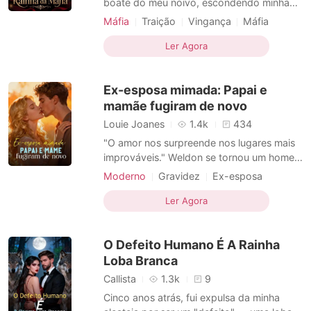
boate do meu noivo, escondendo minha
identidade como a filha do Don Supremo.
Máfia
Traição
Vingança
Máfia
Eu precisava saber se Caio Bastos era um
Protagonista feminina
Bebê adorável
Rei com quem valia a pena unir impérios,
Ler Agora
ou apenas uma marionete. A resposta
entrou pela porta usando um vestido rosa-
Ex-esposa mimada: Papai e
choque. Jade Menezes, uma
mamãe fugiram de novo
Louie Joanes
1.4k
434
"O amor nos surpreende nos lugares mais
improváveis." Weldon se tornou um homem
transformado após a morte de sua esposa.
Moderno
Gravidez
Ex-esposa
Ele não mais se envolvia em aventuras. Em
Bebê adorável
Viagem no tempo
vez disso, concentrou-se em criar seu
Ler Agora
filho. Todos pensavam que ele não daria
outra chance ao amor. Um dia, sua médica
O Defeito Humano É A Rainha
da família r
Loba Branca
Callista
1.3k
9
Cinco anos atrás, fui expulsa da minha