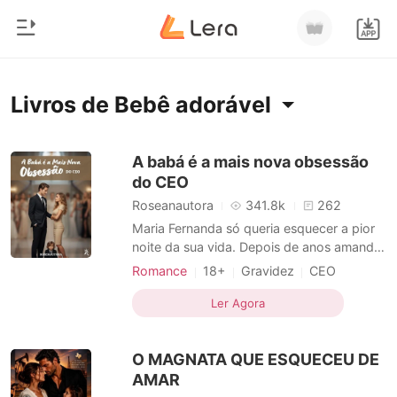
0
Início
Livros de Bebê adorável
Loja
Gênero
A babá é a mais nova obsessão
do CEO
Moderno
Histórico
Roseanautora
341.8k
262
Lobisomem
Maria Fernanda só queria esquecer a pior
Sair
noite da sua vida. Depois de anos amando
Contos
o melhor amigo em silêncio, ela descobre -
Romance
18+
Gravidez
CEO
Romance
em público - que o pedido de casamento
Azarada
Paixão / Erótica
Baixar App
não era para ela. Ferida, furiosa e decidida
Ler Agora
Bilionários
Local de trabalho
Bilionário
a virar a página, aceita ir para uma boate
Bebê adorável
Arrogante
Tentação
de elite e acaba vivendo uma noite intensa
Ranking
O MAGNATA QUE ESQUECEU DE
com u
AMAR