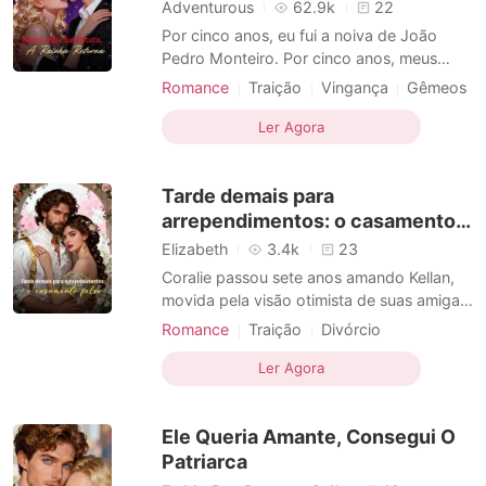
Contos Curtos
Adventurous
62.9k
22
Por cinco anos, eu fui a noiva de João
Pedro Monteiro. Por cinco anos, meus
irmãos finalmente me trataram como uma
Romance
Traição
Vingança
Gêmeos
irmã que amavam. Então minha gêmea,
Heroína incrível
Casamento substituto
Helena — a que o abandonou no altar —
Ler Agora
voltou com uma história falsa de câncer.
Em cinco minutos, ele se casou com ela.
Tarde demais para
Eles acreditaram em cada men
arrependimentos: o casamento
falso
Elizabeth
3.4k
23
Coralie passou sete anos amando Kellan,
movida pela visão otimista de suas amigas.
No entanto, um mês após o casamento,
Romance
Traição
Divórcio
ela descobriu que a certidão de casamento
Triangulo amoroso
que Kellan lhe entregara era falsa e
Ler Agora
Casamento substituto
Divórcio
enganosa. Ele estava no exterior,
casando-se com sua verdadeira paixão, e
Ele Queria Amante, Consegui O
aquele casamento seria o
Patriarca