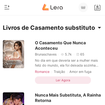
0
Início
Livros de Casamento substituto
Loja
Gênero
O Casamento Que Nunca
Aconteceu
Moderno
Histórico
Brunaschaves
5.7k
65
Lobisomem
No dia em que deveria ser a mulher mais
Sair
feliz do mundo, ela foi deixada sozinha
Contos
diante do altar. Vestida de branco, cercada
Romance
Traição
Amor em fuga
Romance
de olhares e sussurros, descobriu que o
CEO
Casamento substituto
CEO
Baixar App
homem que prometeu amá-la escolheu
Ler Agora
Bilionários
Segunda chance
Romance
outra - uma mulher doente, um amor do
passado, uma desculpa que destruiu tudo.
Ranking
Nunca Mais Substituta, A Rainha
Humilhada, abandonad
Retorna