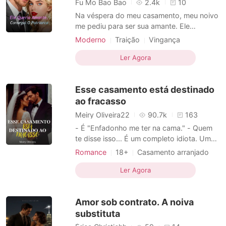
Fu Mo Bao Bao
2.4k
10
Na véspera do meu casamento, meu noivo
me pediu para ser sua amante. Ele
anunciou que se casaria com outra mulher,
Moderno
Traição
Vingança
Bianca De Medeiros, e me humilhou
Casamento substituto
Vingança
publicamente, esperando que eu aceitasse
Ler Agora
Protagonista feminina
ser sua sombra. Diante da traição e da
perda da minha honra, rasguei meu vestido
Esse casamento está destinado
de noiva. Eu não seria a es
ao fracasso
Meiry Oliveira22
90.7k
163
- É "Enfadonho me ter na cama." - Quem
te disse isso... É um completo idiota. Um
incompetente que é o verdadeiro "sem
Romance
18+
Casamento arranjado
talento". - Porque acha que ele está
CEO
Encantador
Paixão / Erótica
errado? - Porque uma mulher - ele
Ler Agora
Casamento substituto
Bilionário
continuou, o polegar roçando meu lábio
Gravidez
Moderno
inferior. - que cheira como você... que tem
Amor sob contrato. A noiva
a boca que você tem
substituta