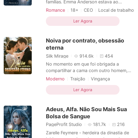
famílias. Emma Anderson estava ao
volante no dia em que o destino colidiu
Romance
18+
CEO
Local de trabalho
com a vida de Damien Knight. Ela perdeu
Urbano
CEO
Arrogante
Teimosa
os pais; ele perdeu a esposa. E o pequeno
Ler Agora
Dramático
Luca, filho de Damien, perdeu algo
precioso: sua voz. Desde a tragédia,
Noiva por contrato, obsessão
Damien construiu um império
eterna
Silk Mirage
914.6k
454
No momento em que foi obrigada a
compartilhar a cama com outro homem,
Bethany Roberts descobriu que seu
Moderno
Traição
Vingança
"verdadeiro amor" era uma mentira.
Rival no amor
Dramático
Acontecia que seu noivo e sua irmã haviam
Ler Agora
traído sua confiança e conspirado juntos
para roubar a fortuna de sua família. Sem
Adeus, Alfa. Não Sou Mais Sua
nada a perder, Bethany fez um
Bolsa de Sangue
PageProfit Studio
181.7k
216
Zarelle Feymere - herdeira da dinastia de