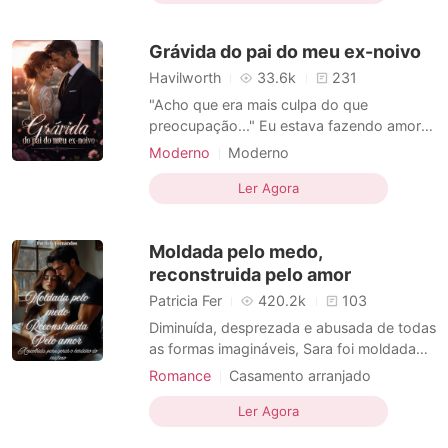
Dramático
dela, sorrindo para as câmeras enquanto o
coração de Effie parava de bater. Quando
Grávida do pai do meu ex-noivo
liguei desesperada, recebi
Havilworth
33.6k
231
"Acho que era mais culpa do que
preocupação..." Eu estava fazendo amor
com o pai do meu ex-noivo e, embora eu
Moderno
Moderno
não soubesse onde isso me levaria, sabia
Relacionamento secreto
que nunca queria que acabasse. ...... Liv
Ler Agora
Caso de uma noite
CEO
Bennett achava que tinha seu futuro todo
Arrogante/Dominador
planejado, até a noite em que pegou seu
Moldada pelo medo,
noivo, Aaron Blackwo
Biferença de idade
Dramático
reconstruida pelo amor
Romance
Patricia Fer
420.2k
103
Diminuída, desprezada e abusada de todas
as formas imagináveis, Sara foi moldada
pelo medo e pelas regras cruéis impostas
Romance
Casamento arranjado
por sua família da máfia.Tyler, um homem
Fofinhos
Máfia
Encantadora
frio e ardiloso, que não hesita em sujar as
Ler Agora
Charmoso
Paixão / Erótica
Urbano
mãos de sangue quando necessário. Com