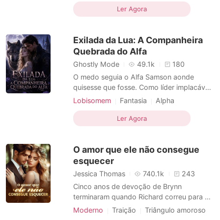
Ex-esposa
CEO
conhecido, já que nunca sorria para ela,
Ler Agora
Arrogante/Dominador
Dramático
muito menos a tratava como esposa. Para
Romance
piorar a situação, o retorno da mulher que
Exilada da Lua: A Companheira
ele amava trouxe par
Quebrada do Alfa
Ghostly Mode
49.1k
180
O medo seguia o Alfa Samson aonde
quisesse que fosse. Como líder implacável
da matilha Blackthorn, ele e sua fera,
Lobisomem
Fantasia
Alpha
Savage, não se curvavam a ninguém.
Casamento por contrato
Quando um cheiro assustador o levou à
Ler Agora
Segunda chance
Dramático
masmorra de uma matilha vizinha, ele
encontrou sua companheira destinada -
O amor que ele não consegue
ensanguentada, ferida e acorren
esquecer
Jessica Thomas
740.1k
243
Cinco anos de devoção de Brynn
terminaram quando Richard correu para os
braços de seu verdadeiro amor, deixando-
Moderno
Traição
Triângulo amoroso
a para trás na cerimônia de casamento.