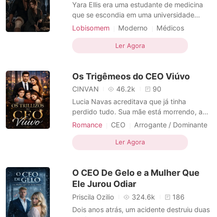
Contos Curtos
Yara Ellis era uma estudante de medicina
que se escondia em uma universidade
humana, dedicando-se aos estudos para
Lobisomem
Moderno
Médicos
se tornar médica. Diferentemente da
Encantador
Alpha
Dramático
maioria dos médicos, ela estava se
Ler Agora
especializando tanto em medicina humana
quanto em medicina veterinária, com uma
Os Trigêmeos do CEO Viúvo
especialização em zoologia.
CINVAN
46.2k
90
Lucia Navas acreditava que já tinha
perdido tudo. Sua mãe está morrendo, as
dívidas médicas aumentam a cada dia e o
Romance
CEO
Arrogante / Dominante
desespero a leva a tomar uma decisão
Urbano
Gravidez
Bebê
impossível: tornar-se barriga de aluguel do
Ler Agora
Fuga com o bebê
CEO
poderoso bilionário Adrián Valcor e de sua
Identidade oculta
Dramático
esposa, Claudia. O que deveria ser apenas
O CEO De Gelo e a Mulher Que
um acordo transf
Romance
Ele Jurou Odiar
Priscila Ozilio
324.6k
186
Dois anos atrás, um acidente destruiu duas