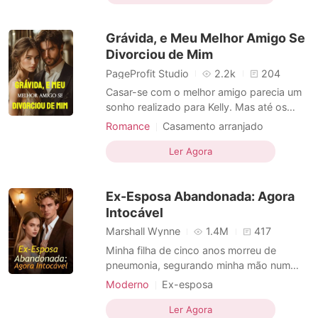
Dramático
estranho: pediu o divórcio e a obrigou a
abrir mão da guarda do pequeno Liam. Em
Grávida, e Meu Melhor Amigo Se
lágrimas, Raina sumiu no
Divorciou de Mim
PageProfit Studio
2.2k
204
Casar-se com o melhor amigo parecia um
sonho realizado para Kelly. Mas até os
sonhos mais bonitos têm um limite. Pierce
Romance
Casamento arranjado
foi o primeiro amor dela. Como sua melhor
Triangulo amoroso
CEO
Máfia
amiga, Kelly sabia melhor do que ninguém
Ler Agora
Local de trabalho
Urbano
que sempre existira outra mulher
Dramático
escondida em um canto do coração dele.
Ex-Esposa Abandonada: Agora
Lexi Gilbert. A mulher qu
Intocável
Marshall Wynne
1.4M
417
Minha filha de cinco anos morreu de
pneumonia, segurando minha mão num
quarto frio de hospital. O pai dela,
Moderno
Ex-esposa
Grayson, não estava lá. Ele estava numa
Com foco em mulheres
Paternidade
gala de caridade com a amante e o filho
Ler Agora