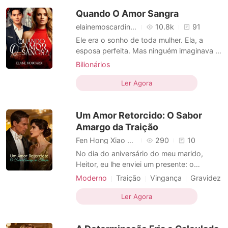
Desenvolvimento dos personagens
o coração quebrado por uma desilusão
Quando O Amor Sangra
amorosa, ele ainda
Doce
Dramático
elainemoscardineves
10.8k
91
Ele era o sonho de toda mulher. Ela, a
esposa perfeita. Mas ninguém imaginava o
que acontecia quando as portas se
Bilionários
fechavam. Entre jantares caros e
Casamento após um curto namoro
promessas de amor, ela aprendeu a sorrir
Ler Agora
Enfermeiros
Paixão / Erótica
em silêncio, a sangrar por dentro, e a
Bilionário
CEO
guardar as sobras de um homem que a
Um Amor Retorcido: O Sabor
transformou em nada. Até que o silên
Arrogante/Dominador
Intimidação
Amargo da Traição
Dramático
Moderno
Fen Hong Xiao Lei Si
290
10
No dia do aniversário do meu marido,
Heitor, eu lhe enviei um presente: o
embrião preservado do filho que eu tinha
Moderno
Traição
Vingança
Gravidez
acabado de abortar. Era a minha vingança.
Triangulo amoroso
Dramático
Ele havia armado para o meu pai, jogando-
Ler Agora
o na prisão e levando minha mãe ao
túmulo, tudo por sua amante, Âmbar.