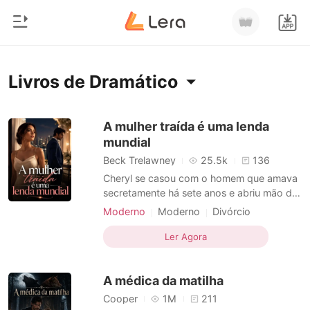
0
Início
Livros de Dramático
Loja
Gênero
A mulher traída é uma lenda
mundial
Moderno
Histórico
Beck Trelawney
25.5k
136
Lobisomem
Cheryl se casou com o homem que amava
Sair
secretamente há sete anos e abriu mão da
Contos
sua carreira para se tornar a esposa
Moderno
Moderno
Divórcio
Romance
perfeita. Ela acreditava ter tudo, até que
Múltiplas identidades
CEO
Baixar App
seu marido, pais e irmão organizaram um
Ler Agora
Bilionários
Segunda chance
Dramático
casamento luxuoso para sua irmã
moribunda e consideraram sua dor como
Ranking
A médica da matilha
egoísmo. Com o coração pa
Cooper
1M
211