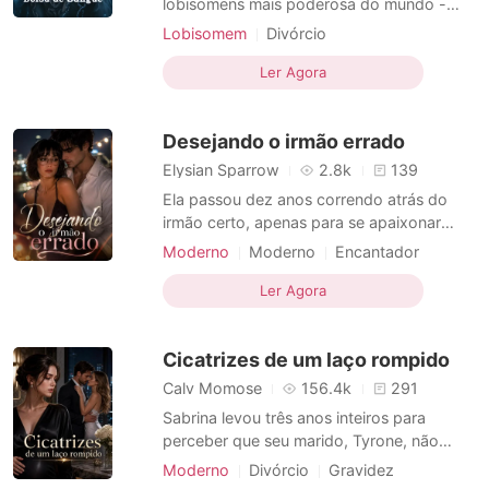
lobisomens mais poderosa do mundo -
cometeu um único erro: se apaixonar por
Lobisomem
Divórcio
um Alfa que a via apenas como uma bolsa
Triângulo amoroso
Segunda chance
de sangue raro. Por três anos, ela suportou
Ler Agora
Identidades secretas
a humilhação de um casamento sem amor.
Identidade oculta
Dramático
Suas veias eram drenadas como
Desejando o irmão errado
mercadoria para sustentar a m
Elysian Sparrow
2.8k
139
Ela passou dez anos correndo atrás do
irmão certo, apenas para se apaixonar
pelo errado em um fim de semana. ~~~
Moderno
Moderno
Encantador
Sloane Mercer estava perdidamente
Triângulo amoroso
apaixonada pelo seu melhor amigo, Finn
Ler Agora
Arrogante/Dominador
Hartley, desde a faculdade. Por dez
Luxúria/Erotismo
Menino mau
longos anos, ela estava ao lado dele, o
Cicatrizes de um laço rompido
ajudando a se reerguer toda v
Dramático
Calv Momose
156.4k
291
Sabrina levou três anos inteiros para
perceber que seu marido, Tyrone, não
tinha um pingo de amor por ela. Ele era o
Moderno
Divórcio
Gravidez
homem mais frio que ela já havia