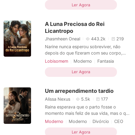
Noiva em fuga
Arrogante/Dominador
Sabendo que nunca poderia aquecer o
Ler Agora
Dramático
coração gelado dele, Brynn desistiu e saiu,
pronta para recomeçar. Após uma noite
A Luna Preciosa do Rei
louca, ela acordou ao lad
Licantropo
Jhasmheen Oneal
443.2k
219
Narine nunca esperou sobreviver, não
depois do que fizeram com seu corpo,
mente e alma, mas o destino tinha outros
Lobisomem
Moderno
Fantasia
planos. Resgatada por Sargis, Alfa
Traição
Maldição
Aristocracia
Supremo e governante mais temido do
Ler Agora
Heroína incrível
Lobisomem
Nobre
reino, ela se via sob a proteção de um
Dramático
Romance
homem que não conhecia... e de um
Um arrependimento tardio
vínculo que não compreendia. Sargis
Alissa Nexus
5.5k
177
Raina esperava que o parto fosse o
momento mais feliz de sua vida, mas o que
veio foi um pesadelo que a destruiu por
Moderno
Moderno
Divórcio
CEO
dentro. Mal os gêmeos nasceram,
Arrogante/Dominador
Tema-Família
Alexander a golpeou com a frieza de um
Ler Agora