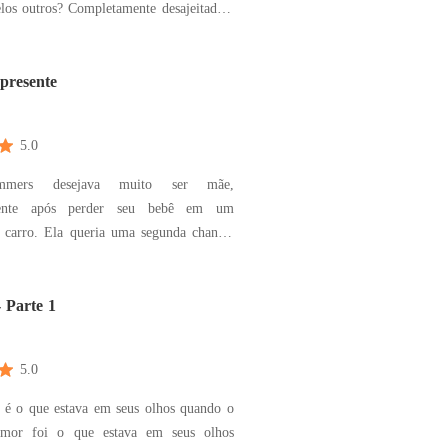
ompletamente desajeitada e
, Zahara nunca se sentiu parte de nada.
ntia parte da sua comunidade, da sua
ntia que não se encaixava em lugar algu
presente
5.0
mmers desejava muito ser mãe,
mente após perder seu bebê em um
e carro. Ela queria uma segunda chance,
etendia se envolver com outro homem e
tudo o que passara ao lado de seu noivo.
ra que, um mês após visitar uma clínica
 Parte 1
de e f
5.0
 é o que estava em seus olhos quando o
Amor foi o que estava em seus olhos