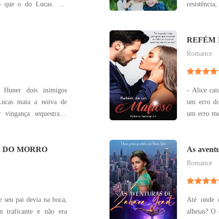
os que o do Lucas. Ela
resistência
riso é ainda mais bonito
sonhos e r
ensar e ela já tinha
entanto, m
direção. Se o lucas é a
Holly fugiu
REFÉM 
se
Romance
 Huner dois inimigos
- Alice ca
 Lucas mata a noiva de
um erro do seu 
 vingança sequestra a
um erro mesmo? Todos estão à pr
enrique não imaginava
segundo se
ra ele. Camila, 16 anos,
chave que a
O DO MORRO
As avent
gênia pe
Romance
 seu pai devia na boca,
Até onde d
m traficante e não era
alheias? O quão importante é estar dentro do que é