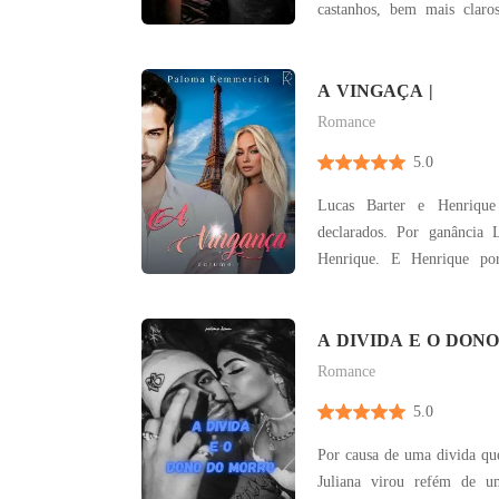
castanhos, bem mais clar
sorriu, e... meu Deus, o sor
que o dele. Mau pude p
levantado e vinha em nossa 
A VINGAÇA |
personificação
Romance
5.0
Lucas Barter e Henrique
declarados. Por ganância
Henrique. E Henrique por
filha de Lucas. Só que H
oque o destino preparava pa
filha do Lucas. O que o destino prepara para a
A DIVIDA E O DON
Camila e Henrique
Romance
5.0
Por causa de uma divida que
Juliana virou refém de u