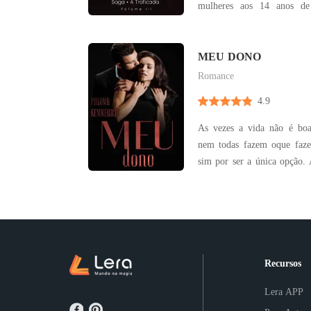
mulheres aos 14 anos de
prostituir durante anos ela 
em sair dessa vida. Mas é 
cruza com o de Mateus e 
MEU DONO
fingir que era su
Romance
4.9
As vezes a vida não é boa
nem todas fazem oque faz
sim por ser a única opção.
vida toda tendo seu irmão 
envolveu com Raul , o 
quando percebeu Raul agi
como sua refém.
Recursos
Lera APP