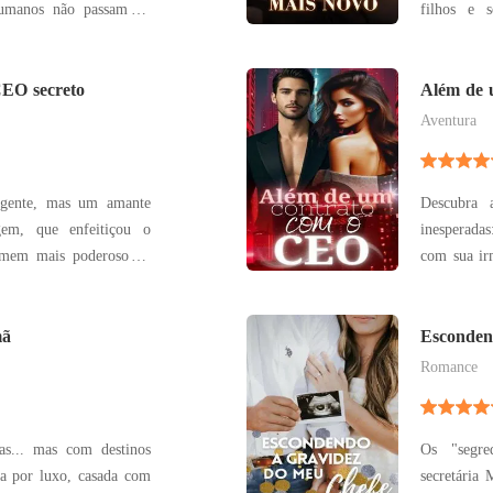
humanos não passam de
filhos e s
da lua cheia, jovens
renomado 
 alimento - marcadas,
sinônimo de
tregues aos seus donos.
CEO secreto
prazos, au
Além de 
colocou o
Aventura
xigente, mas um amante
Descubra a
inesperada
com sua ir
pervertido e um homem
mágoas em
m um elevador com uma
aparece, co
e só não tinha percebido
mã
em dívida
Esconden
Talvez ofer
Romance
as... mas com destinos
Os "segr
da por luxo, casada com
secretária