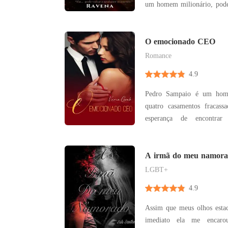
um homem milionário, poder
ao contrário, vive reclu
todos, escondida em uma 
por traumas e silêncio. A ú
O emocionado CEO
a família
Romance
4.9
Pedro Sampaio é um hom
quatro casamentos fracas
esperança de encontrar
Determinado a não desisti
vida conturbada de sua assi
que desde a infância sofre
A irmã do meu namor
pai. Mas quando P
LGBT+
4.9
Assim que meus olhos estac
imediato ela me encaro