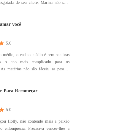
esgotada de seu chefe, Marina não sabe
mas situações e lugares podem forçá-los
descobre sobre o bebê, mas o quê mais
 amar você
está diz
5.0
o médio, o ensino médio é sem sombras
as o ano mais complicado para os
 As matérias não são fáceis, as pessoas
ceis e os amores com certeza é o menos
vida de Alexia Gomes virou do avesso
mo ano escolar e ela quase não consegue
r Para Recomeçar
o ta
5.0
çou Holly, nâo contendo mais a paixão
o enlouquecia. Precisava vencer-lhes a