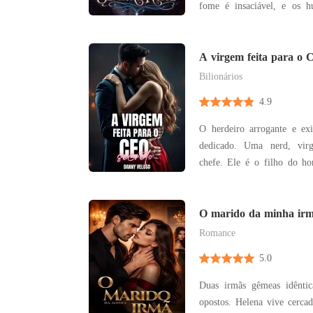
fome é insaciável, e os 
gado em seu mundo. A ca
almas são vendidas como
privadas de seus nomes e en
A virgem feita para o 
Elara Voss fo
Bilionários
4.9
O herdeiro arrogante e e
dedicado. Uma nerd, virgem, que enfeitiçou o
chefe. Ele é o filho do homem mais poderoso de
Nova York, é um grande 
duro, mas ficou preso e
mulher que o enfeitiçou: el
O marido da minha ir
isso ainda. Sama
Romance
5.0
Duas irmãs gêmeas idêntic
opostos. Helena vive cerca