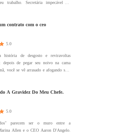
eu trabalho. Secretária impecável no
escritório Prado Advocacia, ela é
 eficiência, discrição e lealdade. Entre
diências e noites insones, Lina sempre
um contrato com o ceo
5.0
 história de desgosto e reviravoltas
s: depois de pegar seu noivo na cama
mã, você se vê arrasado e afogando suas
 um bar. Lá, um estranho misterioso
brindo sua conta pesada e deixando você
 com ele. Mas como ele vai coletar?
do A Gravidez Do Meu Chefe.
ecen
5.0
edos" parecem ser o muro entre a
 Marina Allen e o CEO Aaron D'Angelo.