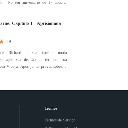
 de 17 anos, a
oce Emma se vê numa situação em que é
como pagamento das dívidas de drogas
óprio pai. Sem saber o que fazer, ela é
arne: Capítulo 1 - Aprisionada
4.9
de Richard e sua família muda
nte após sua decisão de terminar sua
com Víbora. Após juntar provas sobre os
ícitos de seu sócio, Richard decide fugir
iniciar uma nova vida, mas não há tempo
, seu antigo comparsa descobriu seus
quite
Termos
Termos de Serviço