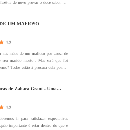
, fazê-la de novo provar o doce sabor dos
estituir-lhe a esperança no futuro. No
esmo com os olhos nublados de desejo,
 de suas carícias... Por quê? perguntou-
DE UM MAFIOSO
4.9
iu nas mãos de um mafioso por causa de
marido morto . Mas será que foi
ocura dela porque
u marido falecido, ela tinha com ela a
bria um cofre repleto de provas.
uras de Zahara Grant - Uma
rdida em New York
4.9
evemos ir para satisfazer expectativas