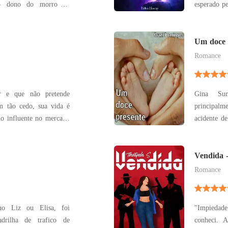
a o dono do morro da
esperado pelos outros? C
penas 16 anos, se ver
desastrada
ores perigos que o Rio
Não se se
para alguém.
espécie, se
Um doce 
Romance
or e que não pretende
Gina Su
 tão cedo, sua vida é
principal
io influente no mercado
acidente d
a filial brasileira da
mas não pr
, uma multinacional de
passar por 
em vários ramos das
Só não espe
Vendida -
de fertilida
Romance
omo Liz ou Elisa, foi
"Impiedade
drilha de trafico de
conheci. 