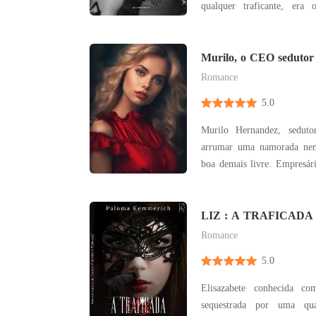
qualquer traficante, er
rocinha. Uma menina de a
sozinha enfrentando os mai
de Janeiro pode apresentar 
Murilo, o CEO sedutor
Romance
5.0
Murilo Hernandez, sedut
arrumar uma namorada nem
boa demais livre. Empresár
de capital, se torna CEO d
empresa familiar Naturalys
grande porte, atuante 
LIZ : A TRAFICADA
commodities agrícol
Romance
5.0
Elisazabete conhecida c
sequestrada por uma qua