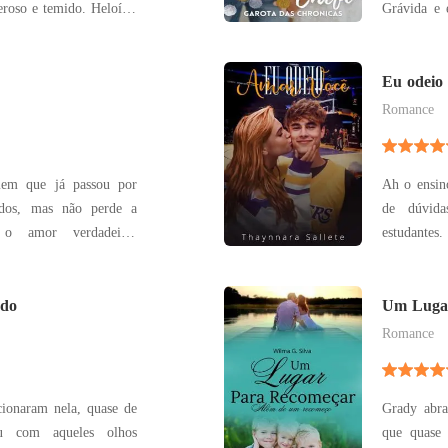
oso e temido. Heloísa,
Grávida e 
sa, longe de tudo e de
como agir, 
vida simples, marcada
a ficarem mais perto um do outro. Aaron a
nica coisa que as une é
princípio 
Eu odeio
Marina não 
Romance
em que já passou por
Ah o ensin
sados, mas não perde a
de dúvid
 o amor verdadeiro.
estudantes.
r, ele se depara com a
não são fá
stente Flávia Gonçalves,
fácil. A 
 com a violência de seu
ado
nesse últi
Um Luga
acreditar n
Romance
ionaram nela, quase de
Grady abra
u com aqueles olhos
que quase 