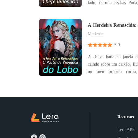
lado, dormia Esdras Pod
empresa e meu chefe. O pânico foi imediato.
Pensei que minha carreira 
quando ele acordou, frio
A Herdeira Renascida:
Vingança do Lobo
demitiu. Ele me e
Moderno
5.0
A chuva batia na janela d
caindo sobre um caixão. Eu 
no meu próprio corpo, 
enquanto meu pai, Elmo,
"Não Ressuscitar" sem s
olhos. Ele arrancou o fio da tomada, silenciando o
monitor que prova
Recursos
Lera APP