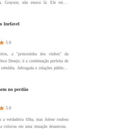
, Grayson, não estava lá. Ele estava
 de caridade com a amante e o filho
indo para as câmeras enquanto o coração
ava de bater. Quando liguei
o Inefavel
, recebi
5.0
iros, a "princesinha dos vinhos" da
oce Desejo, é a combinação perfeita de
 rebeldia. Advogada e relações públicas,
em Nova York é um luxo com motos de
dade e um coração livre. No entanto, por
chada polida, Hera anseia por algo que
em no perdão
5.0
a a verdadeira filha, mas Jolene roubou
 a colocou em uma situação desastrosa.