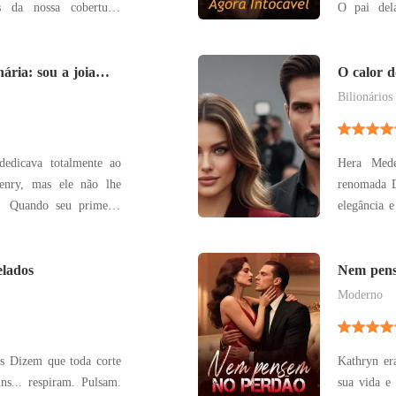
s da nossa cobertura.
O pai dela
 o meu marido, Risco,
numa gala
s a chamada foi direto
dela, sorr
ária: sou a joia
de Effie par
O calor d
desesperada
Bilionários
dedicava totalmente ao
Hera Mede
enry, mas ele não lhe
renomada D
o
elegância e
ou os papéis do divórcio
sua vida 
alta veloci
perou a vida brilhante
elados
trás da fa
Nem pens
toque su
Moderno
orte
Kathryn er
ns... respiram. Pulsam.
sua vida e