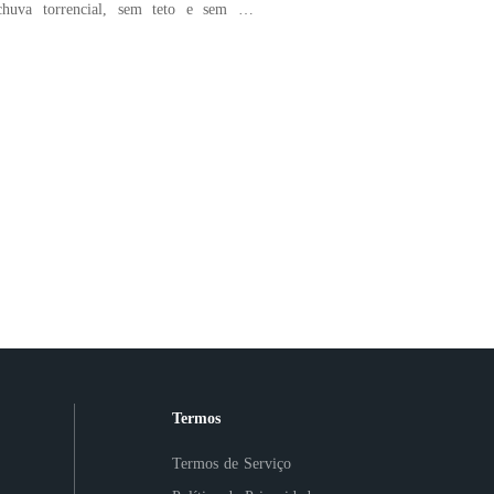
huva torrencial, sem teto e sem um
ronou quando voltei
 mais cedo de uma sessão de fotos
ou
Termos
Termos de Serviço