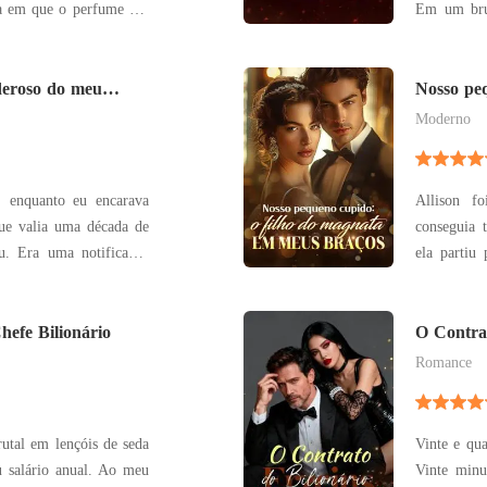
Em um brut
 dos bailes proibidos,
deposita
 mais irresistível - do
recompens
vam pelas colunas de
deroso do meu
escapar por
Nosso peq
em meus 
e nunca pe
Moderno
 enquanto eu encarava
Allison f
ue valia uma década de
conseguia 
cação
ela partiu
de encontrar
 Paris com a legenda:
encontrou 
ndo a liberdade." Ele
efe Bilionário
criá-lo sozinha. Quatro anos
O Contrat
meu Ex
piscar d
Romance
utal em lençóis de seda
Vinte e qua
 salário anual. Ao meu
Vinte minu