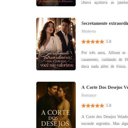
chuva açoitava as janela
Desesperada, liguei para
implorando por ajuda, ma
para a caixa postal. Enquanto eu corria sozinha
Secretamente extraordin
que você não valorizou
para a emergênc
Moderno
5.0
Por três anos, Allison se 
casamento, cuidando de H
dava nada além de frieza. Quando seu primeir
amor voltou, ele lhe entreg
e a expulsou de casa. Com o coração partido,
Allison foi embora e recu
A Corte Dos Desejos V
que havi
Romance
5.0
A Corte dos Desejos Velados Dizem que toda c
esconde segredos. Mas algu