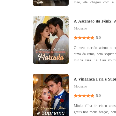
mãe, ele chegou com a 
amava. O golpe final veio quando Melanie soube
que ele havia doado o 
precisara desesperadamen
A Ascensão da Fênix: 
Herdeira Marcada
Desiludida, ela assino
Moderno
5.0
O meu marido atirou o ac
cima da cama, sem sequer s
minha cara. "A Cais voltou", disse ele com uma
frieza entediada. "Quero a
noite. Acrescentei cinco 
uma casa no interior e 
A Vingança Fria e Sup
Genial do Bilionário
deformado onde
Moderno
5.0
Minha filha de cinco ano
graus nos meus braços, con