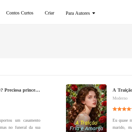
Contos Curtos
Criar
Para Autores
? Preciosa princesa
A Traição
!
Moderno
suportou um casamento
Eu quase m
 mas no funeral da sua
marido, m