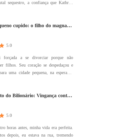
al sequestro, a confiança que Kathryn
va em seus irmãos e noivo foi
ada com uma traição dolorosa. Após
 pouco, ela decidiu cortar todos os laços
ueno cupido: o filho do magnata
braços
rdoá-
5.0
oi forçada a se divorciar porque não
ter filhos. Seu coração se despedaçou e
 para uma cidade pequena, na esperança
 paz e curar suas feridas. Um dia,
por acaso um bebê abandonado e decidiu
 se passaram num
o do Bilionário: Vingança contra
5.0
tro horas antes, minha vida era perfeita.
tos depois, eu estava na rua, tremendo