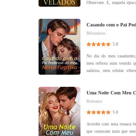
Observam. E, naquela época em que o perfume das
velas misturava-se ao som
nada era mais perigoso - ou
que o nome que sussurra
Casando com o Pai Po
Noivo Fugitivo
mármore:
Bilionários
5.0
No dia do meu casamento,
meu reflexo num vestido q
salários, meu celular vibrou. Era uma notifi
do Instagram. Jandir, meu noivo, acabara de postar
uma foto no aeroporto de
"Foda-se as correntes. Busca
Uma Noite Com Meu Ch
não es
Romance
5.0
Acordei com uma ressaca br
que custavam mais que meu