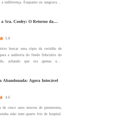
rença. Enquanto eu sangrava na
assinar minha própria alta, vi o Bentley
 mim. Ele desceu
carregou Cássia, sua ex-namorada, nos
 a Sra. Cooley: O Retorno da
5.0
tório buscar uma cópia da certidão de
para a auditoria do fundo fiduciário do
do, achando que era apenas uma
na e
bomba: "Não há registro. O documento
 devolvido. Legalmente, a senhora é
a Abandonada: Agora Intocável
lteira." Tentei argume
4.6
a de cinco anos morreu de pneumonia,
minha mão num quarto frio de hospital.