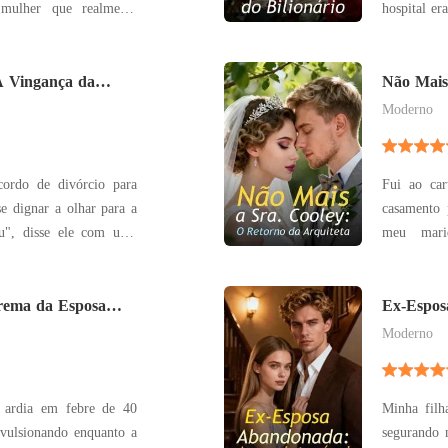
mulher que realmente
hospital era a indife
chuva após 
coração que sua mãe
de Adão chegar. Ele não veio por
te para aquela mulher.
A Vingança da
do carro e 
Não Mais
Arquiteta
Moderno
ordo de divórcio para
Fui ao car
e dignar a olhar para a
casamento 
meu mari
 casa vazia até hoje à
burocracia. O funcionário me olhou com pe
milhões para comprares
soltou a 
esconderes esse rosto
rema da Esposa
nunca foi
Ex-Espos
so
Moderno
s ardia em febre de 40
Minha filh
vulsionando enquanto a
segurando 