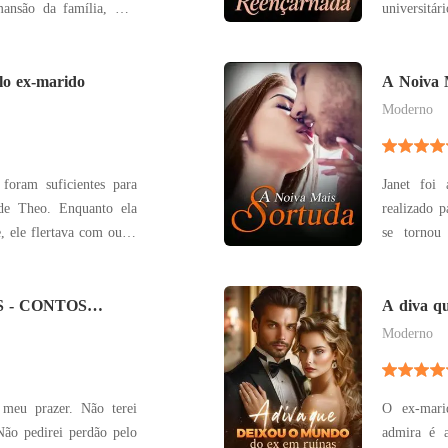
mansão da família, mas
universitá
Mas eu sa
ma, a recebeu com um
Guilherme, 
cashmere, a mesma irmã
lo ex-marido
mais ricas de São P
A Noiva 
teste, para
Moderno
foram suficientes para
Janet foi
Enquanto ela
realizado p
, ele flertava com outra
se tornou
e não só
sempre a 
no corpo de Lena, mas
criada ve
o
S - CONTOS
amava, infe
A diva q
ruínas
outra escol
Moderno
meu prazer. Não terei
O ex-mari
Não pedirei perdão pelo
admira é a