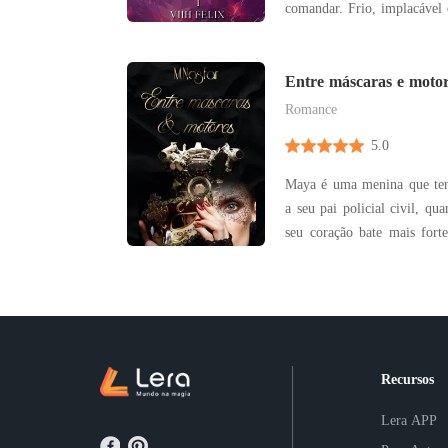
comandar. Frio, implacável e
primogênito do temido Don
traço cruel e calculist
organização criminosa mais
Entre máscaras e moto
não conhe
Romance
5.0
Maya é uma menina que tent
a seu pai policial civil, qu
seu coração bate mais forte com a paixão de se
avós, a oficina mecânica de
o equilíbrio, mas vendo a i
esconde atrás de máscaras. 
Recursos
Lera APP