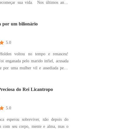
çar sua vida. Nos últimos anos,
 sua vida agradando aqueles que mais
 saber que era apenas uma presa sendo
ra o dia de sua ruína. Sua vida
 por um bilionário
ost
5.0
Holden voltou no tempo e renasceu!
foi enganada pelo marido infiel, acusada
te por uma mulher vil e assediada pelos
que levou sua família à falência e fez
quecesse! No final, grávida de
, ela morreu em um acidente de carro,
reciosa do Rei Licantropo
m
5.0
ca esperou sobreviver, não depois do
m com seu corpo, mente e alma, mas o