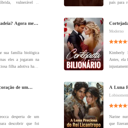
íbrida, vulnerável e
país para recome
promessas doces de Zack
ela viveu
eitou - minutos depois
amava, sem
dela. Antes que ela
adeia? Agora me
preparada pa
Cortejada
provou o g
Moderno
r sua família biológica
Kimberly 
 mas eles a jogaram na
Antes, ela 
iosa filha adotiva havia
injustamen
sogros, o 
ertada, apenas para ser
com que ela enlou
e havia escolhido sua
coração de um
nove meses
A Luna P
enquant
Lobisome
eocca desperta de um
Narine nun
ra descobrir que foi
que fizera