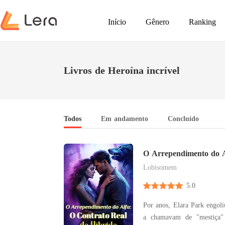
Início
Gênero
Ranking
Livros de Heroína incrível
Todos
Em andamento
Concluído
O Arrependimento do A
Real da Híbrida
Lobisomem
5.0
Por anos, Elara Park engol
a chamavam de "mestiça"