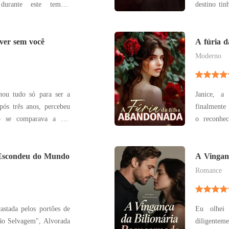
durante este tempo.
destino tinha outro
der o marido, a quem
Alfa Supre
para com uma chocante
ela se vi
tenha sido enganada por
iver sem você
conhecia..
A fúria d
a das p
Sargis
Moderno
nou tudo só para ser a
Janice, a
pós três anos, percebeu
finalmente 
ão se comparava a um
o reconhec
le. Desiludida,
mão de sua
o. "Chega! Não vou mais
acadêmicas
m mesma!" E então... a
 Escondeu do Mundo
irmã adotiva. No entanto, apesar dos
A Vingan
Janic
Romance
astada pelos portões de
Eu olhei
ão Selvagem", Alvorada
diligentemente la