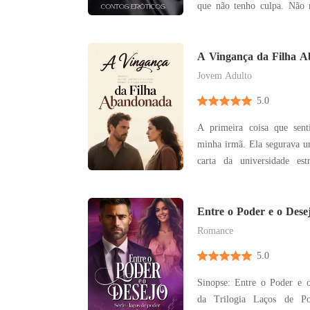
que não tenho culpa. Não m
meus motivos. Não odiare
obrigada. Não calarei me
força do meu orgasmo. Não
A Vingança da Filha 
repressão.
Jovem Adulto
5.0
A primeira coisa que senti
minha irmã. Ela segurava um envelope amassado, a
carta da universidade estrangeira.
parou. Eu tinha escondido tão bem, no fundo da
gaveta de meias. "Me devolve isso, Júlia. Não é da
sua conta." Ela recuou, com um olhar que nunca
Entre o Poder e o Dese
tinha
Romance
5.0
Sinopse: Entre o Poder e o Desejo Primeiro livro
da Trilogia Laços de Poder. Ele nas