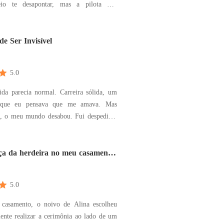
eio te desapontar, mas a pilota que
sou eu." Ele disse: "Está com ciúmes
 uma fortuna contratando um renomado
ara desenhar um conjunto de joias para
e Ser Invisível
l
5.0
da parecia normal. Carreira sólida, um
que eu pensava que me amava. Mas
 meu mundo desabou. Fui despedida,
mãe, pálida e doente, precisou de ser
 de urgência. Liguei ao meu
Diogo, e ao meu padrasto, Ricardo, em
ça da herdeira no meu casamento
so
oio, de c
5.0
casamento, o noivo de Alina escolheu
ente realizar a cerimônia ao lado de um