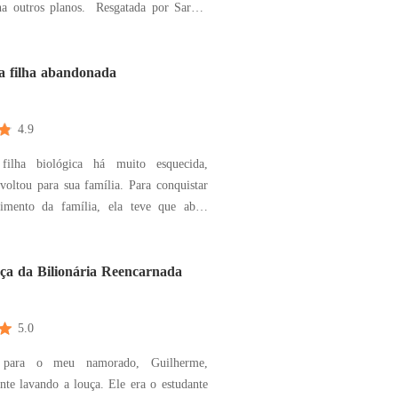
s planos. Resgatada por Sargis,
mo e governante mais temido do reino,
a sob a proteção de um homem que não
. e de um vínculo que não compreendia.
a filha abandonada
4.9
 filha biológica há muito esquecida,
voltou para sua família. Para conquistar
imento da família, ela teve que abrir
 própria identidade, suas credenciais
 e seus trabalhos criativos em favor da
 sacrifícios,
ça da Bilionária Reencarnada
5.0
 para o meu namorado, Guilherme,
vando a louça. Ele era o estudante