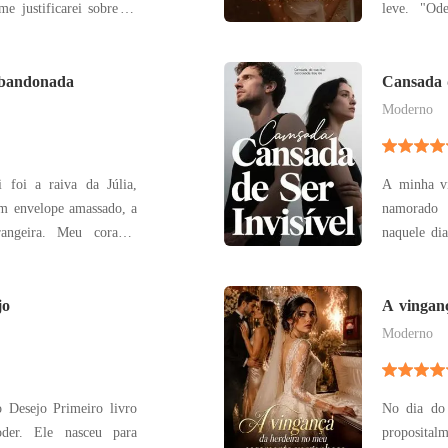
e justificarei sobre os
leve. "Od
i meu corpo. Não serei
mencionou 
u gozo. Não temerei a
que gastei
 sucumbirei à força da
Abandonada
designer p
Cansada d
Violet?" E
Moderno
 foi a raiva da Júlia,
A minha vi
namorado 
 Meu coração
naquele dia, o
e a minha 
hospitalizada
jo
namorado, 
A vingan
vergonho
busca de ap
Moderno
No dia do 
ceu para
propositalm