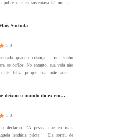
rio pobre que eu sustentava há um ano.
bia que seu nome verdadeiro não era
era Pedro, herdeiro de uma das famílias
aulo. Toda essa farsa era um
Mais Sortuda
5.0
 adotada quando criança -- um sonho
ara os órfãos. No entanto, sua vida não
 mais feliz, porque sua mãe adotiva
insultava e a intimidava. Havia uma
lha que sempre cuidava da Janet e a
lizmente, ela adoeceu e Janet não tinha
ue deixou o mundo do ex em
ha a nã
5.0
do declarou: "A pessoa que eu mais
quela lendária pilota." Ela sorriu de