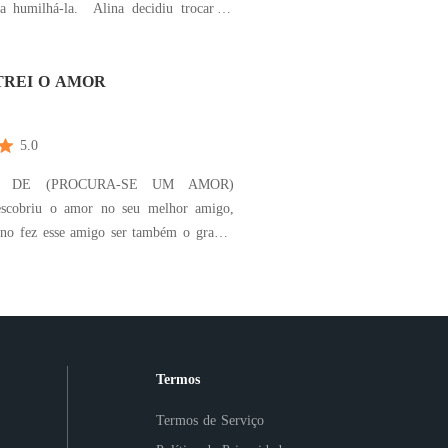
-la. Alina decidiu trocar de
 casando com um homem à beira da
er. E o outro era o homem
REI O AMOR
a
5.0
2 DE (PROCURA-SE UM AMOR)
escobriu o amor no seu melhor amigo,
o fez esse amigo ser também o grande
ã Cassandra. Pela felicidade da
capaz de abrir mão desse grande
ustavo ser apenas seu melhor
amigo, mesmo que isso doa e
Termos
Termos de Serviço