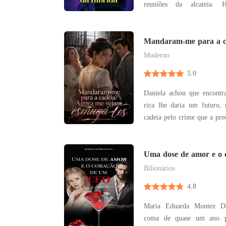
reuniões da alcateia. H
apaixonada, acreditou nas 
Blackwood. Então ele a rej
de tomar o que queria 
Mandaram-me para a c
vejam esmagá-los
conseguisse respirar
Moderno
5.0
Daniela achou que encontra
rica lhe daria um futuro,
cadeia pelo crime que a prec
cometido. Cinco anos depois, marcada mas
inabalável, Daniela foi lib
humilhada pelo noivo qu
Uma dose de amor e o 
CEO, por favor
irmã, pel
Bilionários
4.8
Maria Eduarda Montez D
coma de quase um ano pa