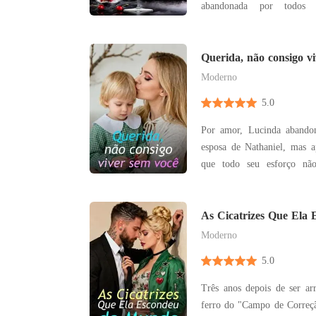
abandonada por todos 
Determinada a surpreen
dedicou sua vida, se de
revelação: talvez por anos 
Querida, não consigo v
ele e sua melhor amiga, um
Moderno
5.0
Por amor, Lucinda abando
esposa de Nathaniel, mas a
que todo seu esforço n
simples olhar da primeira paixão de
ela decidiu pedir o divórci
fingir! É hora de ser mi
As Cicatrizes Que Ela
inter
Moderno
5.0
Três anos depois de ser arr
ferro do "Campo de Correç