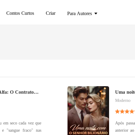
Contos Curtos
Criar
Para Autores
lfa: O Contrato
Uma noite
Moderno
iu em seco cada vez que
Após pass
 e "sangue fraco" nas
anterior a