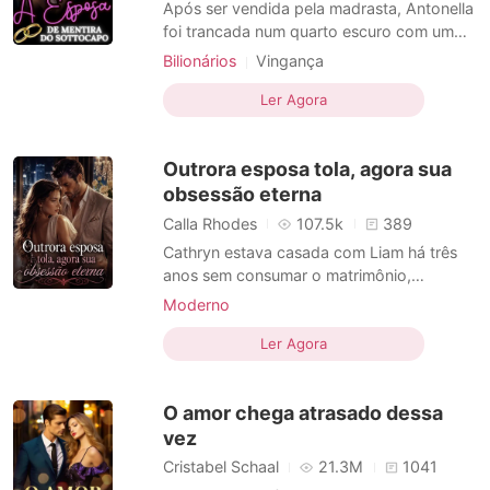
Após ser vendida pela madrasta, Antonella
foi trancada num quarto escuro com um
brutamontes que pretendia tirar a sua
Bilionários
Vingança
inocência. Desesperada, a garota
Casamento após um curto namoro
conseguiu se desvencilhar e fugir pela
Ler Agora
CEO
Máfia
Encantadora
janela. Em busca de ajuda, ela segurou o
Paixão / Erótica
vestido rasgado enquanto corria pelas
Outrora esposa tola, agora sua
ruas durante a noite fria. No
Arrogante / Dominante
obsessão eterna
Calla Rhodes
107.5k
389
Cathryn estava casada com Liam há três
anos sem consumar o matrimônio,
acreditando que ele se dedicava
Moderno
totalmente ao trabalho para construir uma
Casamento após um curto namoro
vida melhor. Porém, no dia em que sua
Ler Agora
Múltiplas identidades
mãe morreu, ela descobriu que seu marido
Caso de uma noite
a havia traído desde a noite de núpcias.
O amor chega atrasado dessa
Enterrando toda ternura, ela
Casamento por contrato
CEO
vez
Cristabel Schaal
21.3M
1041