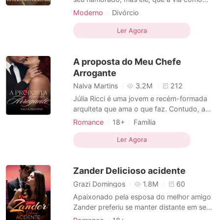
nada mais que uma caipira, a desprezou e
Moderno
Divórcio
a abandonou. Determinada, Corinne
Casamento após um curto namoro
recuperou sua identidade como neta do
Ler Agora
CEO
Falso
homem mais rico da cidade, herdou uma
vasta fortuna e subiu ao topo da classe
A proposta do Meu Chefe
social, o que atraiu a inveja
Arrogante
Nalva Martins
3.2M
212
Júlia Ricci é uma jovem e recém-formada
arquiteta que ama o que faz. Contudo, a
moça é mãe solteira e a sua vida gira em
Romance
18+
Família
torno do seu único filho, Alex Ricci. Um
Relacionamento secreto
garotinho de apenas sete anos que precisa
Ler Agora
Casamento após um curto namoro
com urgência de um transplante de
CEO
Encantadora
coração. Entretanto, Júlia jamais poderá
Zander Delicioso acidente
arcar com os custos d
Arrogante / Dominante
Local de trabalho
Grazi Domingos
1.8M
60
Apaixonado pela esposa do melhor amigo
Zander preferiu se manter distante em seu
mundo tranquilo e calmo na Grecia. Até