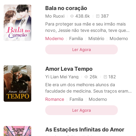
envolvida em um casamento com um
Bala no coração
homem que ela mal conhecia. No com
Mo Ruoxi
438.6k
387
Para proteger sua mãe e seu irmão mais
novo, Jessie não teve escolha, teve que
aceitar o casamento cego que seu pai
Moderno
Família
Mistério
Moderno
havia arranjado para ela. Mas pouco antes
Casamento arranjado
que ela pudesse resolver o problema, seu
Ler Agora
Casamento após um curto namoro
noivo a sequestrou por causa de um
Fraternidade
Casal
misterioso acidente que ela se envolveu no
Amor Leva Tempo
passado. No entanto, C
Yi Lian Mei Yang
26k
182
Ele era um dos melhores alunos da
faculdade de medicina. Seus traços eram
atraentes, mas sua aura fria tinha feito as
Romance
Família
Moderno
meninas fugirem. No entanto, ela foi uma
Casamento após um curto namoro
exceção. Não importava quantas vezes ele
Ler Agora
Morte
Casal
Médicos
a rejeitou, ela nunca desistiu. Depois de
passar uma noite selvagem juntos por
As Estações Infinitas do Amor
causa do álcool, el