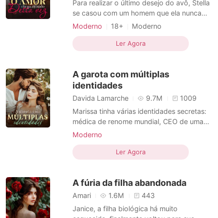
Para realizar o último desejo do avô, Stella
se casou com um homem que ela nunca
tinha visto. No entanto, os dois
Moderno
18+
Moderno
continuavam levando suas próprias vidas
Casamento após um curto namoro
sem se perturbarem. Um ano depois, Stella
Ler Agora
Identidade oculta
CEO
voltou a Seamarsh, na esperança de
finalmente poder conhecer seu misterioso
A garota com múltiplas
marido. Mas para sua surpre
identidades
Davida Lamarche
9.7M
1009
Marissa tinha várias identidades secretas:
médica de renome mundial, CEO de uma
empresa listada, mercenária poderosa,
Moderno
gênio da tecnologia de ponta... Ela
Casamento após um curto namoro
escondeu tudo isso e decidiu se casar com
Ler Agora
Múltiplas identidades
Falsa
um jovem que parecia muito pobre. Porém,
Arrogante / Dominante
na véspera do casamento, seu noivo, que
A fúria da filha abandonada
era na verdade o herd
Amari
1.6M
443
Janice, a filha biológica há muito