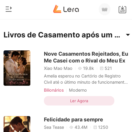
0
Início
Livros de Casamento após um curto namoro
Loja
Gênero
Nove Casamentos Rejeitados, Eu
Me Casei com o Rival do Meu Ex
Moderno
Histórico
Xiao Mao Mao
19.8k
521
Lobisomem
Amelia esperou no Cartório de Registro
Sair
Civil até o último minuto de funcionamento.
Contos
Aquele deveria ser o dia do seu casamento
Bilionários
Moderno
Romance
com Kayson, o homem a quem ela dedicou
Casamento após um curto namoro
Baixar App
nove anos da sua vida. Mas, a quinze
Ler Agora
Bilionários
Rival no amor
minutos das portas fecharem, o assistente
dele ligou com uma desculpa fria. Kayson
Ranking
Felicidade para sempre
não viria. El
Sea Tease
43.4M
1250