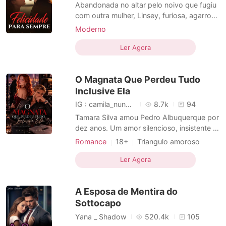
Contos Curtos
Abandonada no altar pelo noivo que fugiu
com outra mulher, Linsey, furiosa, agarrou
o braço de um estranho e sugeriu: "Vamos
Moderno
nos casar!" Ela agiu por impulso,
Casamento após um curto namoro
percebendo tarde demais que seu novo
Ler Agora
CEO
Múltiplas identidades
marido, Collin, era conhecido por ser inútil.
Arrogante / Dominante
Os outros, incluindo seu ex-noivo,
O Magnata Que Perdeu Tudo
zombaram dela, mas e
Inclusive Ela
IG : camila_nuness2
8.7k
94
Tamara Silva amou Pedro Albuquerque por
dez anos. Um amor silencioso, insistente e
solitário. Durante todo esse tempo, ela
Romance
18+
Triangulo amoroso
acreditou que paciência, lealdade e
Casamento após um curto namoro
entrega seriam suficientes para ser
Ler Agora
CEO
Encantadora
Paixão / Erótica
escolhida. Nunca foram. Para Pedro,
Arrogante / Dominante
Urbano
Tamara sempre foi conveniente. Uma
A Esposa de Mentira do
presença constante, fácil de cont
Romance
Bilionário
Sottocapo
Yana _ Shadow
520.4k
105