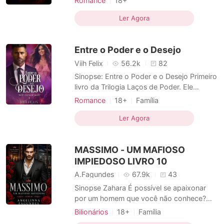
Romance
18+
que uma nova integrante de sua empresa
Casamento após um curto namoro
vira seu mundo de cabeça para baixo.
Ler Agora
Amor a primeira vista
CEO
Paixão / Erótica
Entre o Poder e o Desejo
Arrogante / Dominante
Viih Felix
56.2k
82
Sinopse: Entre o Poder e o Desejo Primeiro
livro da Trilogia Laços de Poder. Ele
nasceu para comandar. Frio, implacável e
Romance
18+
Família
letal, Fred Collins é o primogênito do
Relacionamento secreto
temido Don Collins e herdou cada traço
Ler Agora
Casamento após um curto namoro
cruel e calculista do pai. À frente da
Máfia
Paixão / Erótica
organização criminosa mais poderosa do
MASSIMO - UM MAFIOSO
país, Fred não conhe
Arrogante / Dominante
IMPIEDOSO LIVRO 10
Heroína incrível
Local de trabalho
A.Fagundes
67.9k
43
Urbano
Sinopse Zahara É possível se apaixonar
por um homem que você não conhece?
Antes de ver seu rosto, Ou ouvir sua voz,
Bilionários
18+
Família
Ou sentir o calor de seu toque, Eu me