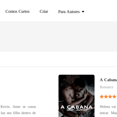
Contos Curtos
Criar
Para Autores
A Caban
Romance
 Kevin, Anne se casou
Helena vai 
 luz seu filho dentro de
entrar. Ma