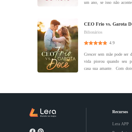
um ano, se isso não acontec
nada. Durante o casamento,
de humilhações constantes,
impaciente, ela queria desis
CEO Frio vs. Garota D
Bilionários
4.9
Crescer sem mãe pode ser di
vida piorou quando seu p
casa sua amante. Com dois
causar problemas, Henr
problemas pra filha, en
Desesperada por não perd
concorda se sacrifi
Recursos
Lera APP