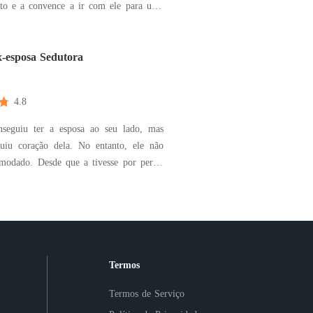
o e a convence a ir com ele para uma
versa antes dela dizer o sim a outra
oa. E bem, Helena a vai...
-esposa Sedutora
4.8
nseguiu ter a esposa ao seu lado, mas
uiu coração dela. No entanto, ele não
omodado. Desde que a tivesse por perto,
enceu de que um dia a conquistaria. Ele
rava que o amor da sua esposa voltar à
. O ciúme o envolveu, Charles perdeu
Termos
Termos de Serviço