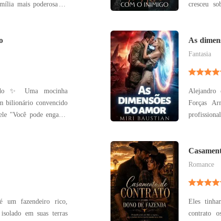
mília mais poderosa de
cresceu s
luxuoso e praticamente
Filho de 
 montanhas e segredos.
aprendeu c
 sonhava viver um dia:
o
que amar o in
As dimen
acordo san
Fantasia
inha
Alejandro
Forças Ar
nganar
profission
is conseguirá enganar o
país, raz
para outra
dimensão e
Casament
Fazenda
delírio de 
Romance
é um fazendeiro rico,
Eles tinha
 isolado em suas terras
contrato os