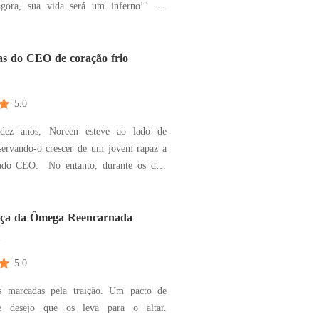
 agora, sua vida será um inferno!" A
sua ira era a crença de que ela era
l pela morte de seu irmão mais velho.
e se casou com ela, mas se recusou a
as do CEO de coração frio
5.0
dez anos, Noreen esteve ao lado de
servando-o crescer de um jovem rapaz a
ntanto, durante os dois
amento, ele raramente voltava para casa.
ciedade, corria o boato de que ele não
ficar com Noreen. Até mesmo a amante
ça da Ômega Reencarnada
m
5.0
s marcadas pela traição. Um pacto de
e desejo que os leva para o altar.