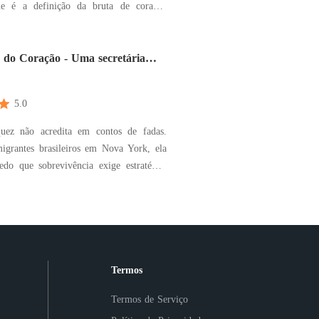
ue é a definição da bruta de coração
da na lida da roça, ela sabe manejar o
frentar qualquer peão, mas usa essa
para esconder as dores de um luto
 do Coração - Uma secretária
a pelo chefe
ando seu pai
5.0
uez não acredita em contos de fadas.
migrantes brasileiros em Nova York, ela
edo que sobrevivência exige estratégia,
ismo. Aos vinte e sete anos, divide um
o minúsculo no Queens com uma colega
e, frequenta aulas de Direito à noite e
Termos
Termos de Serviço