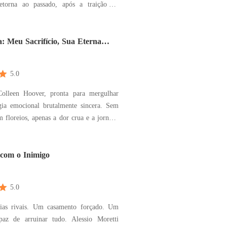
etorna ao passado, após a traição do
da própria irmã gêmea, com um só
vingança. Para mudar seu destino, ela se
o temido Logan, a Fera que, em sua
: Meu Sacrifício, Sua Eterna
da, aterrorizo
5.0
olleen Hoover, pronta para mergulhar
rgia emocional brutalmente sincera. Sem
m floreios, apenas a dor crua e a jornada
começar. Por dez anos, fui a
 Maurício desprezava. Uma cardiologista
 mas invisível para o homem que amava,
 com o Inimigo
5.0
ias rivais. Um casamento forçado. Um
de arruinar tudo. Alessio Moretti