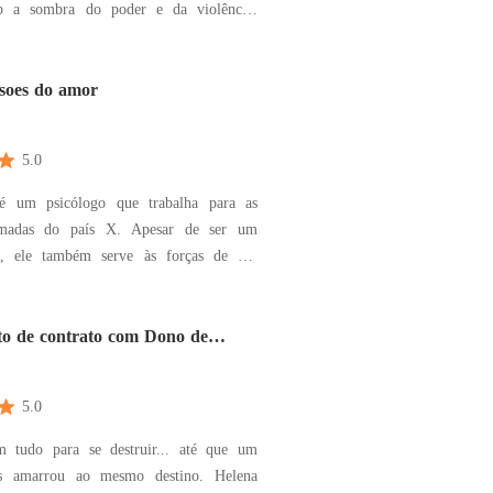
ob a sombra do poder e da violência.
um dos chefes mais temidos da máfia,
edo que sentimentos eram fraquezas - e
imigo era a maior delas. Quando um
soes do amor
gren
5.0
 é um psicólogo que trabalha para as
madas do país X. Apesar de ser um
al, ele também serve às forças de seu
ão pela qual é enviado em uma missão
 dimensão. Ele não acredita que outra
xista e inicialmente considera isso um
o de contrato com Dono de
seu coman
5.0
m tudo para se destruir... até que um
 amarrou ao mesmo destino. Helena