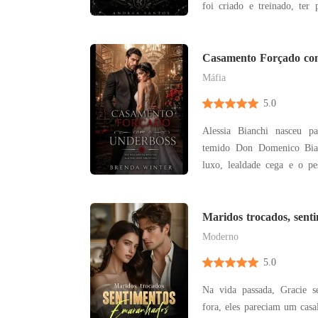
foi criado e treinado, ter
preciso, e ser o líder 
Rússia. Mas quando a brasi
que seu pai se casa, vai p
Casamento Forçado co
sua casa,
Máfia
5.0
Alessia Bianchi nasceu p
temido Don Domenico Bian
luxo, lealdade cega e o p
não perdoa fraquezas. Quan
hora de selar alianças e r
antigos, ele impõe o imp
Maridos trocados, sent
emaranhados
entregue em ca
Moderno
5.0
Na vida passada, Gracie 
fora, eles pareciam um casa