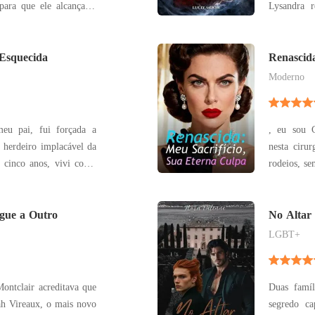
ara que ele alcançasse
Lysandra r
tou em um fim trágico.
marido e 
e Gracie, casou-se com
propósito: 
r abandonada, ficando
Esquecida
casa com 
Renascida
Culpa
primeira vi
Moderno
eu pai, fui forçada a
, eu sou C
 herdeiro implacável da
nesta ciru
r cinco anos, vivi como
rodeios, se
ma sombra ignorada em
de Carla. Vamos 
esposa que
uxe para nossa casa. A
gue a Outro
brilhante,
No Altar
presa
LGBT+
ontclair acreditava que
Duas famíl
ah Vireaux, o mais novo
segredo capaz 