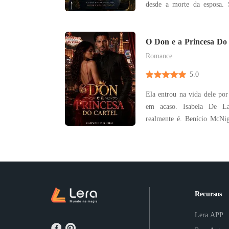
desde a morte da esposa.
José Oliveira, incapaz de p
oferece a mão de sua fi
Ana, de 22 anos, é bela, f
O Don e a Princesa Do 
também rebel
Romance
5.0
Ela entrou na vida dele por
em acaso. Isabela De L
realmente é. Benício McNig
menos ela. O que começ
obsessão... até que a 
casamento. Uma aliança 
traição que pode destruir tu
Recursos
Lera APP