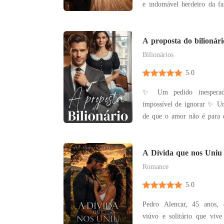
e indomável herdeiro da fa
Valenor, um país pequeno, 
intocável, escondido entre
Noah era tudo o que Elara
A proposta do bilionári
livre
Bilionários
5.0
✨ Um pedido inesperado ✨ Uma moc
impossível de ignorar ✨ Um bilionário convencido
de que o amor não é para ele "Você pode e
o mundo inteiro... mas jama
seu próprio coração." Jemes Carter nunca acreditou
no amor. Mas quando seu avô impõe uma condição
A Dívida que nos Uniu
cruel para l
Romance
5.0
Pedro Alencar, 45 anos, 
viúvo e solitário que vive