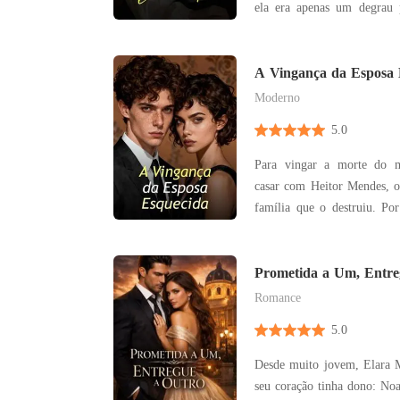
ela era apenas um degrau p
suas ambições, o que resul
Ellie, a irmã mais nova d
Brayden, apenas para se
A Vingança da Esposa 
sozinha
Moderno
5.0
Para vingar a morte do m
casar com Heitor Mendes, o
família que o destruiu. Po
sua "esposa de papel", u
uma gaiola dourada. Quando sua ex-namorada,
Regina, voltou, ele a tro
Prometida a Um, Entre
humilhação se t
Romance
5.0
Desde muito jovem, Elara M
seu coração tinha dono: No