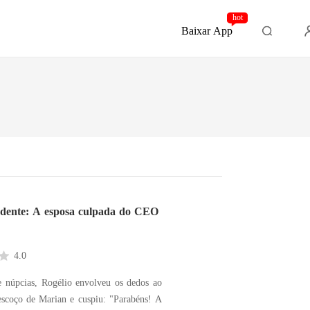
hot
Baixar App
rdente: A esposa culpada do CEO
4.0
e núpcias, Rogélio envolveu os dedos ao
escoço de Marian e cuspiu: "Parabéns! A