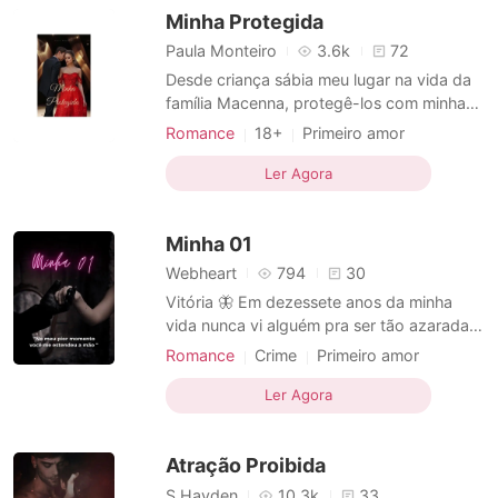
Minha Protegida
correspondendo aos seus sentime
Paula Monteiro
3.6k
72
Desde criança sábia meu lugar na vida da
família Macenna, protegê-los com minha
própria vida se preciso, só não contava
Romance
18+
Primeiro amor
que me escolheriam para proteger a pior
Gravidez
Fofinhos
Azarado
das Macenna, isso mesmo Ávila Macenna,
Ler Agora
Local de trabalho
Urbano
meu tormento desde sempre. Ávila
Macenna modelo e namora o, mas
Minha 01
badalado ator Michael Muller, um torm
Webheart
794
30
Vitória 🦋 Em dezessete anos da minha
vida nunca vi alguém pra ser tão azarada
quanto eu. Meus pais morreram em um
Romance
Crime
Primeiro amor
acidente de carro quando eu ainda era
Estupro
Máfia
Medrosa
Azarado
bem pequena, não me lembro muito bem
Ler Agora
Paixão / Erótica
quando foi, mas minha tia disse que eu
tinha apenas dois aninhos. E depois do
Atração Proibida
ocorrido, minha tia me criou
S.Hayden
10.3k
33