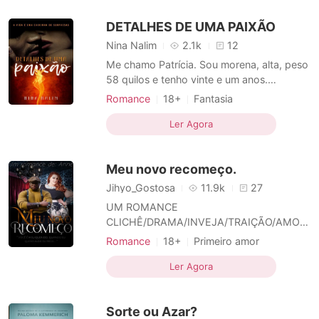
para o outro lado. Mas o martelar em
DETALHES DE UMA PAIXÃO
minha cabeça é tão forte que dificilmente c
Nina Nalim
2.1k
12
Me chamo Patrícia. Sou morena, alta, peso
58 quilos e tenho vinte e um anos.
Entediada com a mesmice da minha vida e
Romance
18+
Fantasia
da minha severa rotina, resolvi visitar os
Triangulo amoroso
meus pais, que se mudaram para outra
Ler Agora
Amor a primeira vista
Fofinhos
CEO
cidade, pois há tempos não os vejo. O que
Azarado
Encantador
Mágico
eu não imaginava é que essa viagem
Meu novo recomeço.
marcaria a minha história
Paixão / Erótica
Jihyo_Gostosa
11.9k
27
UM ROMANCE
CLICHÊ/DRAMA/INVEJA/TRAIÇÃO/AMOR
A PRIMEIRA VISTA/GORDO/GORDA/
Romance
18+
Primeiro amor
LIVRO ÚNICO. Você é meu, Anthony. Eu
Amor a primeira vista
CEO
Azarado
não sou uma mulher indecisa, o que eu
Ler Agora
Encantadora
Paixão / Erótica
quero, eu tenho. E é você que eu quero.
Onde Anthony conheceu a empresária
Sorte ou Azar?
mais famosa dos EUA ao salvá-la de ser