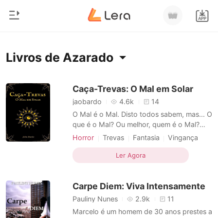
0
Início
Livros de Azarado
Loja
Gênero
Caça-Trevas: O Mal em Solar
jaobardo
4.6k
14
Moderno
Histórico
O Mal é o Mal. Disto todos sabem, mas... O
Lobisomem
que é o Mal? Ou melhor, quem é o Mal?
Um homem? Uma mulher? Um monstro?
Sair
Contos
Horror
Trevas
Fantasia
Vingança
Será que somos apenas veículos para ele?
Morte
Azarado
Discreto
Romance
Karl vivia uma vida comum, criando
Ler Agora
Baixar App
sozinho sua pequena Elena, ele
Bilionários
desconhecia e desacreditava do Mal.
Carpe Diem: Viva Intensamente
Afinal, estas questões religiosas nunca o
Ranking
Pauliny Nunes
2.9k
11
Marcelo é um homem de 30 anos prestes a