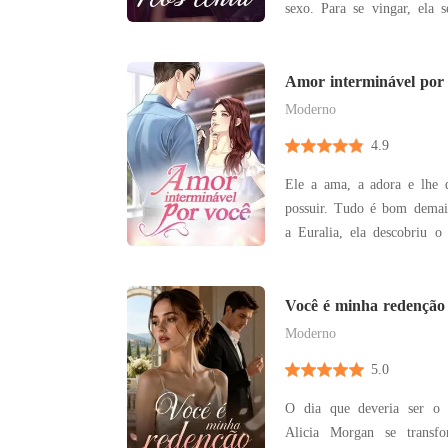
sexo. Para se vingar, ela se casou com o homem
para tirar vantagem dele. "Enquanto eu estiv
viva, eu ainda sou sua esp
apenas as amantes dele." Ela permaneceu firm
Amor interminável por
mesmo quando
Moderno
4.9
Ele a ama, a adora e lhe 
possuir. Tudo é bom demais
a Euralia, ela descobriu o 
tipo de tratamento - ele q
carne e sangue. Não queren
ela sentiu vergonha à prejud
Você é minha redenção
Moderno
5.0
O dia que deveria ser o 
Alicia Morgan se trans