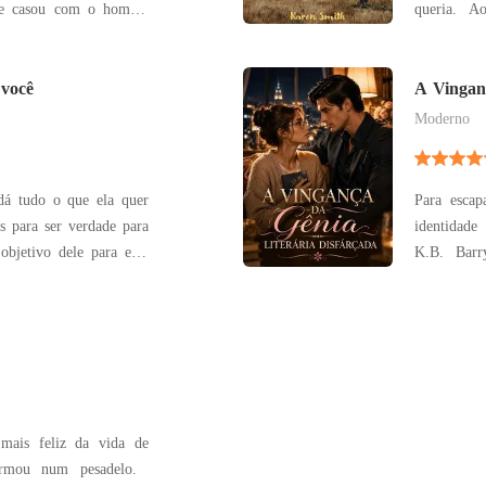
queria. A
er
ascensão na
osa legal, e vocês são
natal por 
e
 você
pensou que
A Vingan
uma arma
Moderno
dá tudo o que ela quer
Para escap
 para ser verdade para
identidad
objetivo dele para esse
K.B. Barr
uer a possuir toda com
estudante 
do pertencer a ninguém,
apaixonei 
icar sua identidade. A s
campus, a
verdadeiro
mais feliz da vida de
formou num pesadelo.