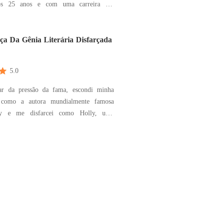
os 25 anos e com uma carreira em
 advocacia, ela precisa voltar a sua terra
conta da mãe gravemente doente. Quando
 voltaria a sua vida normal, caiu em
ça Da Gênia Literária Disfarçada
5.0
ar da pressão da fama, escondi minha
e como a autora mundialmente famosa
y e me disfarcei como Holly, uma
universitária comum e invisível. Lá, me
por Kade Livingston, o intocável rei do
creditando ter encontrado um amor
. Mas logo de