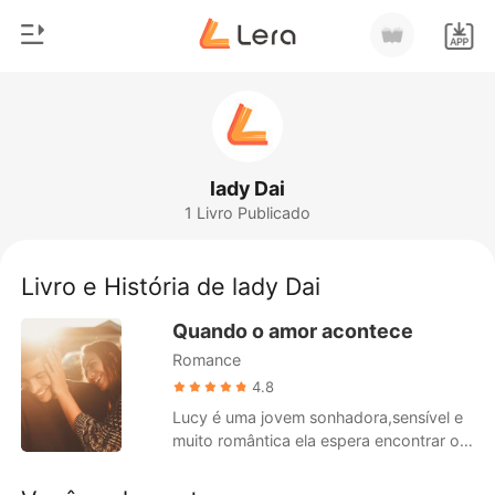
0
Início
Loja
Gênero
lady Dai
1 Livro Publicado
Moderno
Histórico
Lobisomem
Livro e História de lady Dai
Sair
Contos
Quando o amor acontece
Romance
Romance
Baixar App
Bilionários
4.8
Lucy é uma jovem sonhadora,sensível e
Ranking
muito romântica ela espera encontrar o
amor da sua vida um amor daqueles que
passam a eternidade, Lucy não sabe que