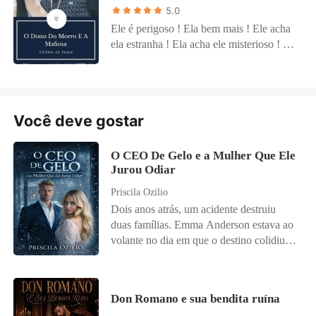
5.0
Ele é perigoso ! Ela bem mais ! Ele acha
ela estranha ! Ela acha ele misterioso ! Ele
é cabeça dura ! Ela é teimosa ! Ele é dona
da rocinha !! Ela é dona da mafia
brasileira !
Você deve gostar
O CEO De Gelo e a Mulher Que Ele
Jurou Odiar
Priscila Ozilio
Dois anos atrás, um acidente destruiu
duas famílias. Emma Anderson estava ao
volante no dia em que o destino colidiu
com a vida de Damien Knight. Ela
perdeu os pais; ele perdeu a esposa. E o
pequeno Luca, filho de Damien, perdeu
Don Romano e sua bendita ruína
algo precioso: sua voz. Desde a tragédia,