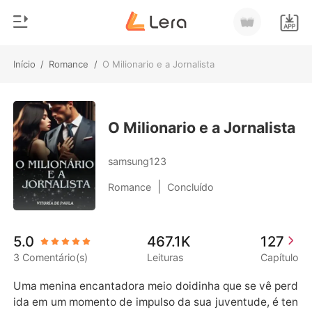
Início
/
Romance
/
O Milionario e a Jornalista
0
Início
Loja
Gênero
O Milionario e a Jornalista
Moderno
Histórico
samsung123
Lobisomem
|
Romance
Concluído
Sair
Contos
Romance
Baixar App
5.0
467.1K
127
Bilionários
3 Comentário(s)
Leituras
Capítulo
Ranking
Uma menina encantadora meio doidinha que se vê perd
ida em um momento de impulso da sua juventude, é ten