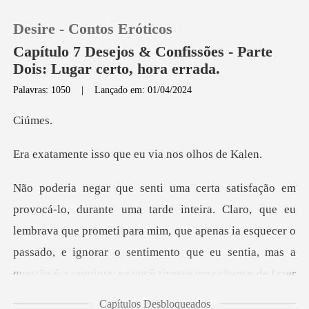
Desire - Contos Eróticos
Capítulo 7 Desejos & Confissões - Parte
Dois: Lugar certo, hora errada.
Palavras: 1050
|
Lançado em: 01/04/2024
0
úm
Loja
so que eu via nos
Histórico
, que eu
Sair
lembrava que prometi para mim, que apenas ia esquecer o
passado, e ignorar o sentimento
Baixar App
Capítulos Desbloqueados