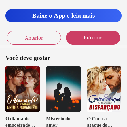
Baixe o App e leia mais
Próximo
Anterior
Você deve gostar
O diamante
Mistério do
O Contra-
empoeirado
amor
ataque do