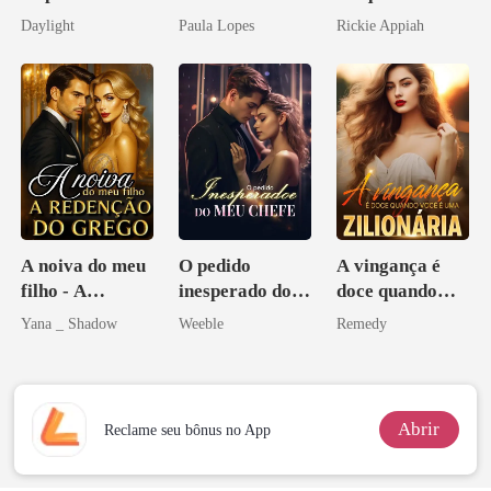
brilha
Bilionário
Daylight
Paula Lopes
Rickie Appiah
novamente
Disfarçado
A noiva do meu
O pedido
A vingança é
filho - A
inesperado do
doce quando
Redenção do
meu chefe
você é uma
Yana _ Shadow
Weeble
Remedy
grego
zilionária
Abrir
Reclame seu bônus no App