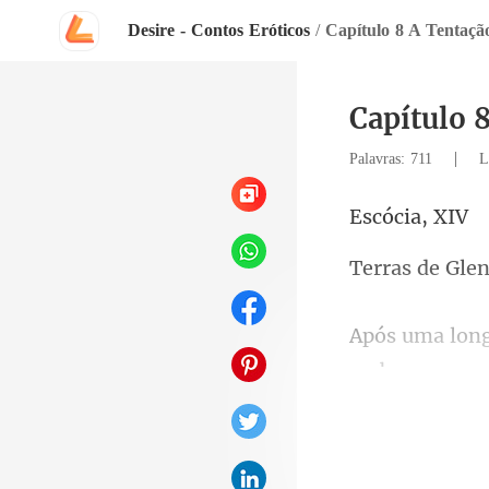
Desire - Contos Eróticos
/
Capítulo 8 A Tentaçã
Capítulo 
|
Palavras: 711
L
cia,
de Gl
am, 
com seus hom