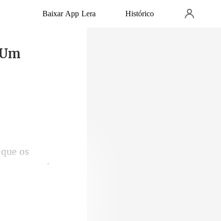
Baixar App Lera
Histórico
e Um
nnon parará