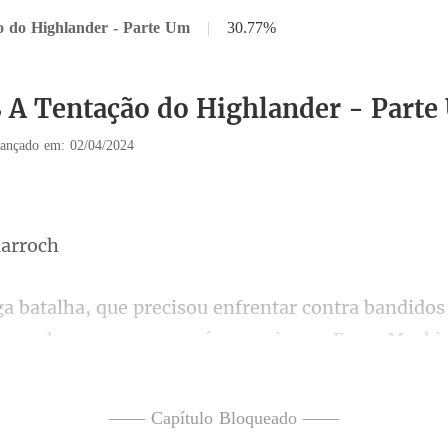
o do Highlander - Parte Um
|
30.77%
8 A Tentação do Highlander - Part
ançado em: 02/04/2024
quando cruzavam uma área perigosa, Ewan Macki
ens p
—— Capítulo Bloqueado ——