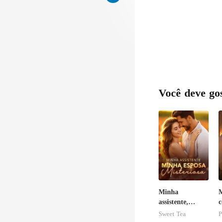
Você deve go
Minha
M
assistente,
c
minha esposa
a
Sweet Tea
P
misteriosa
c