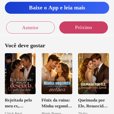
Baixe o App e leia mais
Próximo
Anterior
Você deve gostar
Rejeitada pelo
Fênix da ruína:
Queimada por
meu ex,
Minha segunda
Ele, Renascida
desejada pelo
vida e um
como Estrela
Glitch Petal
Maple Breeze
Thalia