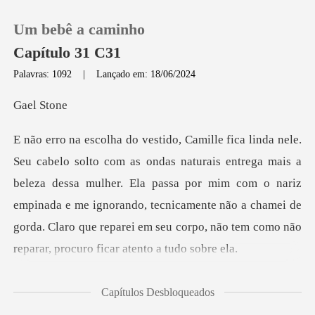
Um bebê a caminho
Capítulo 31 C31
Palavras: 1092
|
Lançado em: 18/06/2024
0
l S
Loja
ais a
beleza dessa mulher. Ela passa por mim com o nariz
Histórico
empinada e me ignorando, tecnicamente não a chamei
Sair
Baixar App
que f
Capítulos Desbloqueados