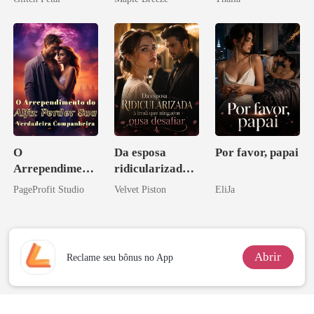
pai dele
homem melhor
O
Da esposa
Por favor, papai
Arrependiment
ridicularizada à
o do Alfa:
irmã que
PageProfit Studio
Velvet Piston
EliJa
Perder Sua
ninguém ousa
Verdadeira
desafiar
Companheira
Abrir
Reclame seu bônus no App