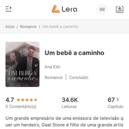
Início
/
Romance
/
Um bebê a caminho
0
Início
Loja
Gênero
Um bebê a caminho
Moderno
Histórico
Ana Elói
Lobisomem
|
Romance
Concluído
Sair
Contos
Romance
Baixar App
4.7
34.6K
67
Bilionários
5 Comentário(s)
Leituras
Capítulo
Ranking
Um grande empresário de uma emissora de televisão q
uer um herdeiro, Gael Stone é filho de uma grande artis