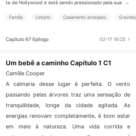
Contos Curtos
ta de Hollywood e está sendo pressionado pela sua mã
e a ter um herdeiro. Em um encontro a cegas, Gael conh
ece Camille Cooper, que sofre com a pressão da família
Família
Urbano
Casamento arranjado
Gravide
 por ser a irmã mais velha e ainda não ter uma família.

Ambos têm um objetivo: Ter um filho. Os obstáculos? A
Capítulo 67 Epílogo
02-17 16:25
 própria família e o sucesso da vida profissional que ca
Um bebê a caminho Capítulo 1 C1
Camille Cooper
A calmaria desse lugar é perfeita. O vento
passando pelas árvores traz uma sensação de
tranquilidade, longe da cidade agitada. As
energias renovam completamente, é bom estar
em meio à natureza. Uma vida corrida e