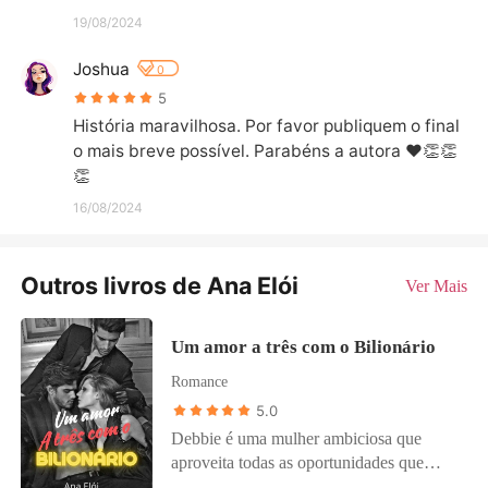
19/08/2024
Joshua
0
5
História maravilhosa. Por favor publiquem o final 
o mais breve possível. Parabéns a autora ❤️👏👏
👏
16/08/2024
Outros livros de Ana Elói
Ver Mais
Um amor a três com o Bilionário
Romance
5.0
Debbie é uma mulher ambiciosa que
aproveita todas as oportunidades que
surgem na sua vida e uma grande