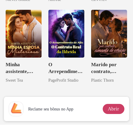
Minha
O
Marido por
assistente,
Arrependiment
contrato,
minha esposa
o do Alfa: O
amante de
Sweet Tea
PageProfit Studio
Plastic Thorn
misteriosa
Contrato Real
coração
da Híbrida
Abrir
Reclame seu bônus no App