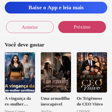
Baixe o App e leia mais
Próximo
Anterior
Você deve gostar
A vingança da
Uma armadilha
Os Trigêmeos
ex-mulher
inescapável
do CEO Viúvo
curvilínea
Nieves Gomez
AlisTae
CINVAN