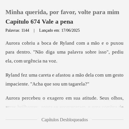
Minha querida, por favor, volte para mim
Capítulo 674 Vale a pena
Palavras: 1144
|
Lançado em: 17/06/2025
0
o puxou
para dentro. "Não diga uma palavra
Loja
a mão dela com um gesto
Histórico
impaci
Sair
e. Seus olhos,
antes brilhantes, agora
Baixar App
Capítulos Desbloqueados