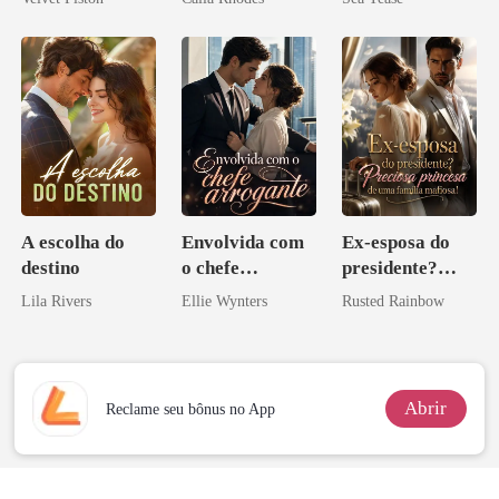
A escolha do
Envolvida com
Ex-esposa do
destino
o chefe
presidente?
arrogante
Preciosa
Lila Rivers
Ellie Wynters
Rusted Rainbow
princesa de uma
família
mafiosa!
Abrir
Reclame seu bônus no App