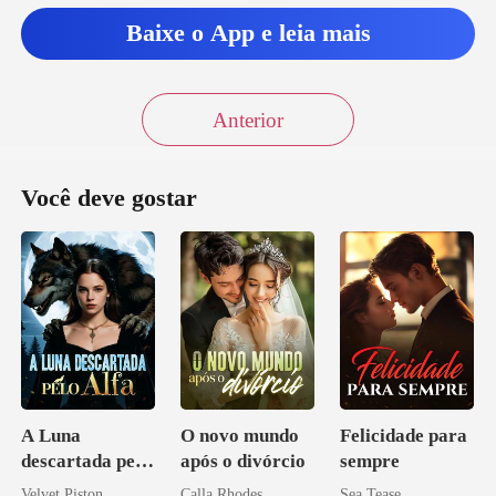
Baixe o App e leia mais
Anterior
Você deve gostar
A Luna
O novo mundo
Felicidade para
descartada pelo
após o divórcio
sempre
Alfa
Velvet Piston
Calla Rhodes
Sea Tease