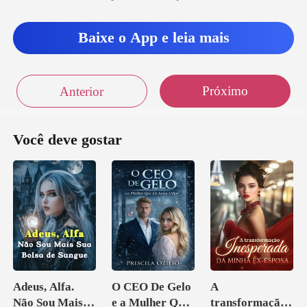
Baixe o App e leia mais
Próximo
Anterior
Você deve gostar
Adeus, Alfa.
O CEO De Gelo
A
Não Sou Mais
e a Mulher Que
transformação