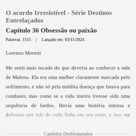
O acordo Irresistível - Série Destinos
Entrelaçados
Capítulo 36 Obsessão ou paixão
Palavras: 1515
|
Lançado em: 03/11/2024
0
zo Mo
Loja
Histórico
rimento, e não só pela maldita doença que lutava para
combater, mas como se a vida inteira tivesse sido uma
Sair
seq
Baixar App
Capítulos Desbloqueados