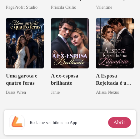
Sua Bolsa de
Ele Jurou Odiar
inesperada da
PageProfit Studio
Priscila Ozilio
Valentine
Sangue
minha ex-
esposa
Uma garota e
A ex-esposa
A Esposa
quatro feras
brilhante
Rejeitada é uma
Zilionária
Brass Wren
Janie
Alissa Nexus
Abrir
Reclame seu bônus no App